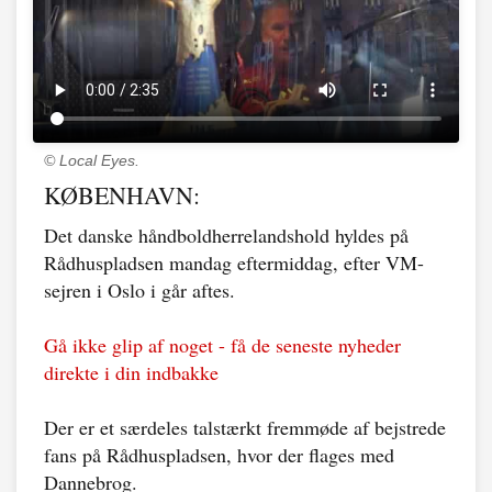
© Local Eyes.
KØBENHAVN:
Det danske håndboldherrelandshold hyldes på
Rådhuspladsen mandag eftermiddag, efter VM-
sejren i Oslo i går aftes.
Gå ikke glip af noget - få de seneste nyheder
direkte i din indbakke
Der er et særdeles talstærkt fremmøde af bejstrede
fans på Rådhuspladsen, hvor der flages med
Dannebrog.