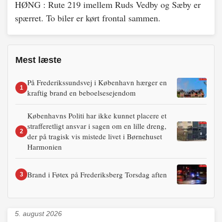
HØNG : Rute 219 imellem Ruds Vedby og Sæby er
spærret. To biler er kørt frontal sammen.
Mest læste
På Frederikssundsvej i København hærger en
1
kraftig brand en beboelsesejendom
Københavns Politi har ikke kunnet placere et
strafferetligt ansvar i sagen om en lille dreng,
2
der på tragisk vis mistede livet i Børnehuset
Harmonien
Brand i Føtex på Frederiksberg Torsdag aften
3
5. august 2026