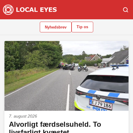
Tip os
Nyhedsbrev
7. august 2026
Alvorligt færdselsuheld. To
livsfarligt kvæstet.