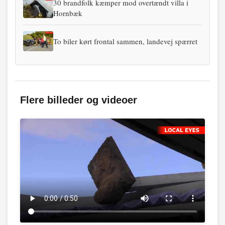
30 brandfolk kæmper mod overtændt villa i
Hornbæk
To biler kørt frontal sammen, landevej spærret
Flere billeder og videoer