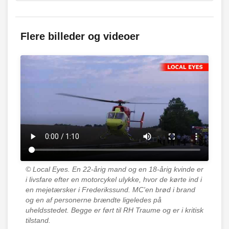
Flere billeder og videoer
© Local Eyes.
En 22-årig mand og en 18-årig kvinde er
i livsfare efter en motorcykel ulykke, hvor de kørte ind i
en mejetærsker i Frederikssund. MC'en brød i brand
og en af personerne brændte ligeledes på
uheldsstedet. Begge er ført til RH Traume og er i kritisk
tilstand.