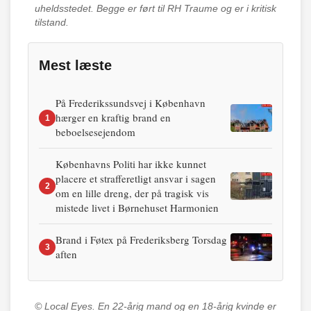
uheldsstedet. Begge er ført til RH Traume og er i kritisk
tilstand.
Mest læste
På Frederikssundsvej i København
hærger en kraftig brand en
1
beboelsesejendom
Københavns Politi har ikke kunnet
placere et strafferetligt ansvar i sagen
2
om en lille dreng, der på tragisk vis
mistede livet i Børnehuset Harmonien
Brand i Føtex på Frederiksberg Torsdag
3
aften
© Local Eyes.
En 22-årig mand og en 18-årig kvinde er