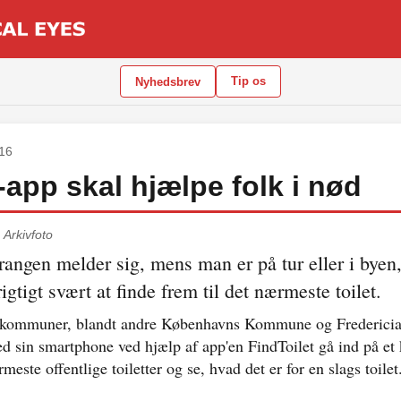
Tip os
Nyhedsbrev
016
-app skal hjælpe folk i nød
.
Arkivfoto
trangen melder sig, mens man er på tur eller i byen
igtigt svært at finde frem til det nærmeste toilet.
e kommuner, blandt andre Københavns Kommune og Frederic
 sin smartphone ved hjælp af app'en FindToilet gå ind på et 
meste offentlige toiletter og se, hvad det er for en slags toilet