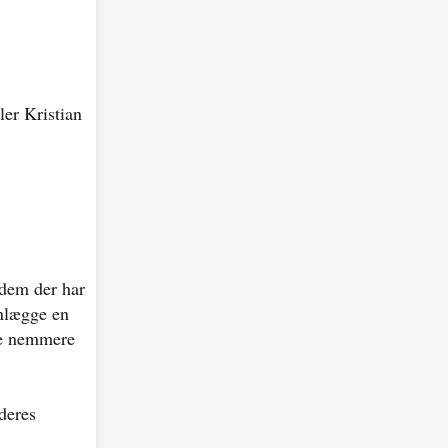
ler Kristian
r dem der har
anlægge en
øre nemmere
deres