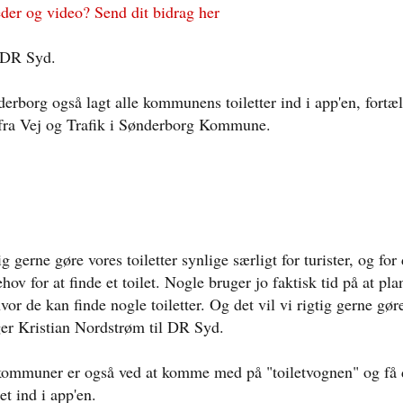
eder og video? Send dit bidrag her
 DR Syd.
erborg også lagt alle kommunens toiletter ind i app'en, fortæl
fra Vej og Trafik i Sønderborg Kommune.
tig gerne gøre vores toiletter synlige særligt for turister, og fo
ehov for at finde et toilet. Nogle bruger jo faktisk tid på at pl
hvor de kan finde nogle toiletter. Og det vil vi rigtig gerne g
ger Kristian Nordstrøm til DR Syd.
ommuner er også ved at komme med på "toiletvognen" og få 
tet ind i app'en.