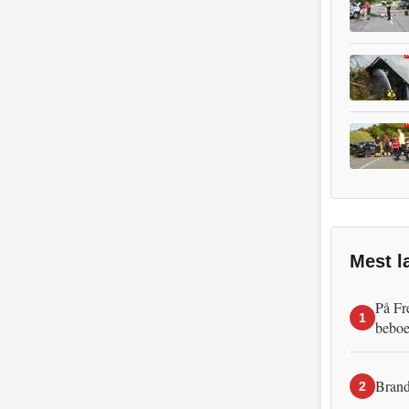
Mest l
På Fr
1
beboe
Brand
2