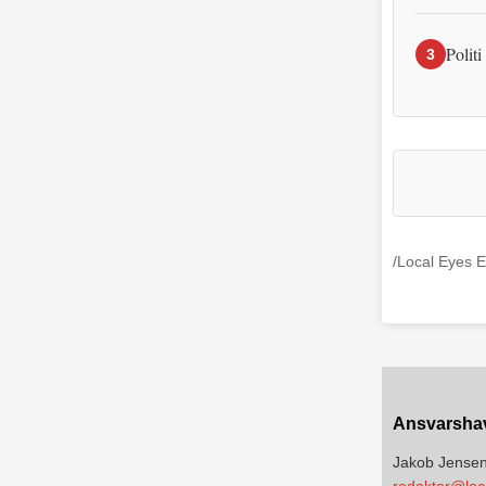
Politi
3
/Local Eyes E
Ansvarsha
Jakob Jense