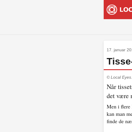
17. januar 2
Tisse
© Local Eyes
Når tisse
det være r
Men i fler
kan man med
finde de nær