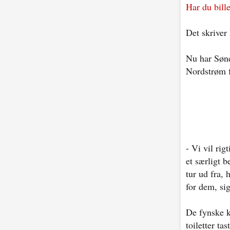
Har du bill
Det skriver
Nu har Sønd
Nordstrøm 
- Vi vil rig
et særligt b
tur ud fra, 
for dem, si
De fynske k
toiletter tas