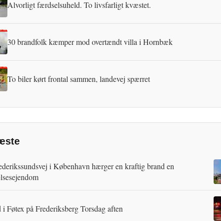
Alvorligt færdselsuheld. To livsfarligt kvæstet.
30 brandfolk kæmper mod overtændt villa i Hornbæk
To biler kørt frontal sammen, landevej spærret
æste
ederikssundsvej i København hærger en kraftig brand en
lsesejendom
 i Føtex på Frederiksberg Torsdag aften