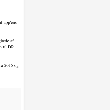
af app'ens
glæde af
n til DR
ra 2015 og