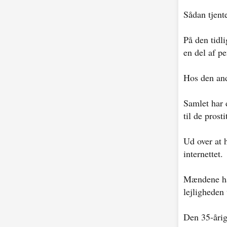
Sådan tjent
På den tidli
en del af p
Hos den and
Samlet har d
til de prost
Ud over at 
internettet.
Mændene har
lejligheden
Den 35-årig