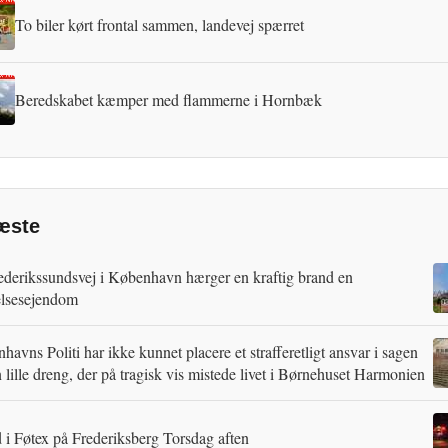
To biler kørt frontal sammen, landevej spærret
Beredskabet kæmper med flammerne i Hornbæk
æste
ederikssundsvej i København hærger en kraftig brand en
lsesejendom
avns Politi har ikke kunnet placere et strafferetligt ansvar i sagen
 lille dreng, der på tragisk vis mistede livet i Børnehuset Harmonien
 i Føtex på Frederiksberg Torsdag aften