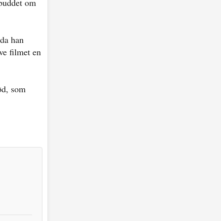
lbuddet om
 da han
ve filmet en
ød, som