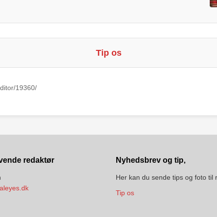
Tip os
ditor/19360/
vende redaktør
Nyhedsbrev og tip,
n
Her kan du sende tips og foto til
aleyes.dk
Tip os