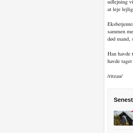
udlejning v
at leje lejl
Eksbetjente
sammen med 
død mand, s
Han havde t
havde taget
/ritzau/
Senest