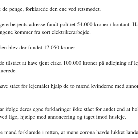
e de penge, forklarede den ene ved retsmødet.
gere betjents adresse fandt politiet 54.000 kroner i kontant. Ha
engene kommer fra sort elektrikerarbejde.
en blev der fundet 17.050 kroner.
e tilstået at have tjent cirka 100.000 kroner på udlejning af l
ituerede.
have stået for lejemålet hjalp de to mænd kvinderne med anno
 ifølge deres egne forklaringer ikke stået for andet end at ho
 ved lige, hjælpe med annoncering og taget imod husleje.
e mand forklarede i retten, at mens corona havde lukket lande