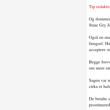
Tip redaktio
Og dommen m
Stine Gry J
Også en man
fængsel. Ha
acceptere st
Begge forsv
om mere end
Sagen var m
cirka et hal
De betalte 
prostituered