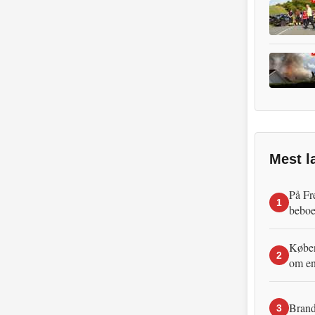
Mest l
På Fr
1
beboe
Københ
2
om en
Brand
3