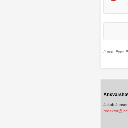
/Local Eyes E
Ansvarsha
Jakob Jense
redaktor@loc