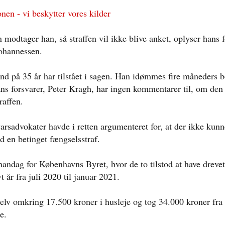
nen - vi beskytter vores kilder
odtager han, så straffen vil ikke blive anket, oplyser hans f
ohannessen.
d på 35 år har tilstået i sagen. Han idømmes fire måneders b
ns forsvarer, Peter Kragh, har ingen kommentarer til, om den
raffen.
arsadvokater havde i retten argumenteret for, at der ikke kunn
 en betinget fængselsstraf.
andag for Københavns Byret, hvor de to tilstod at have drevet
vt år fra juli 2020 til januar 2021.
selv omkring 17.500 kroner i husleje og tog 34.000 kroner fra
e.