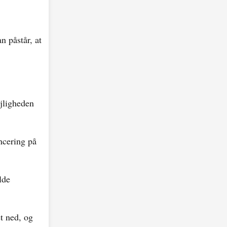
n påstår, at
ejligheden
ncering på
lde
t ned, og