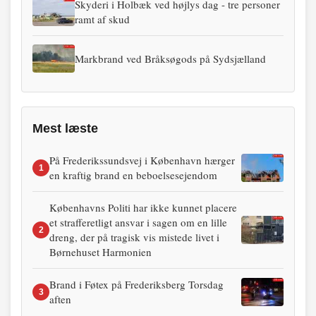
Skyderi i Holbæk ved højlys dag - tre personer
ramt af skud
Markbrand ved Bråksøgods på Sydsjælland
Mest læste
På Frederikssundsvej i København hærger
1
en kraftig brand en beboelsesejendom
Københavns Politi har ikke kunnet placere
et strafferetligt ansvar i sagen om en lille
2
dreng, der på tragisk vis mistede livet i
Børnehuset Harmonien
Brand i Føtex på Frederiksberg Torsdag
3
aften