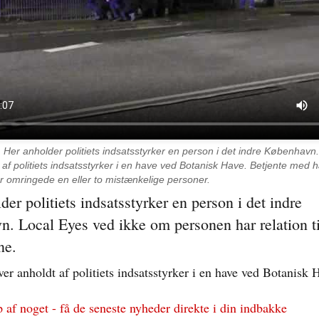
.
Her anholder politiets indsatsstyrker en person i det indre Københav
t af politiets indsatsstyrker i en have ved Botanisk Have. Betjente med
r omringede en eller to mistænkelige personer.
der politiets indsatsstyrker en person i det indre
. Local Eyes ved ikke om personen har relation ti
ne.
er anholdt af politiets indsatsstyrker i en have ved Botanisk 
p af noget - få de seneste nyheder direkte i din indbakke