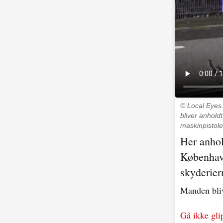
© Local Eyes
bliver anhold
maskinpistole
Her anhol
København
skyderier
Manden bliv
Gå ikke gli