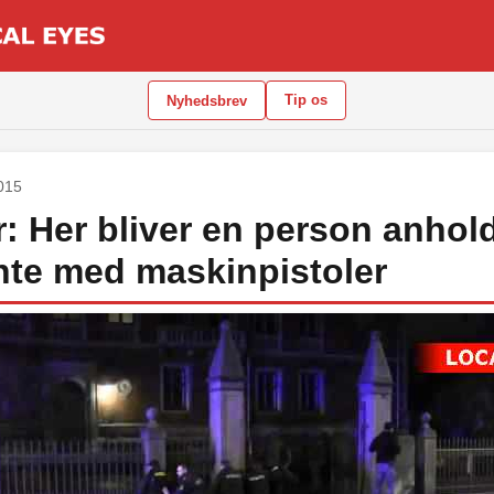
Tip os
Nyhedsbrev
2015
r: Her bliver en person anhold
nte med maskinpistoler