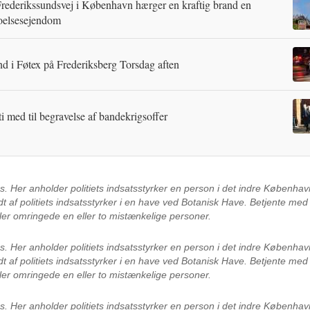
rederikssundsvej i København hærger en kraftig brand en
oelsesejendom
d i Føtex på Frederiksberg Torsdag aften
ti med til begravelse af bandekrigsoffer
es.
Her anholder politiets indsatsstyrker en person i det indre Københ
dt af politiets indsatsstyrker i en have ved Botanisk Have. Betjente m
ler omringede en eller to mistænkelige personer.
es.
Her anholder politiets indsatsstyrker en person i det indre Københ
dt af politiets indsatsstyrker i en have ved Botanisk Have. Betjente m
ler omringede en eller to mistænkelige personer.
es.
Her anholder politiets indsatsstyrker en person i det indre Københ