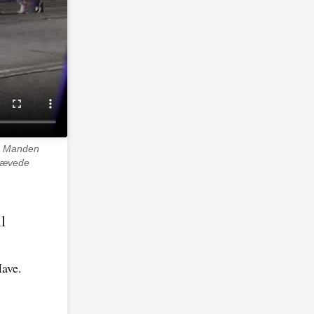
n. Manden
 hævede
l
Have.