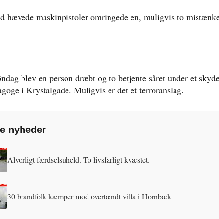
d hævede maskinpistoler omringede en, muligvis to mistænke
søndag blev en person dræbt og to betjente såret under et skyd
agoge i Krystalgade. Muligvis er det et terroranslag.
e nyheder
Alvorligt færdselsuheld. To livsfarligt kvæstet.
30 brandfolk kæmper mod overtændt villa i Hornbæk