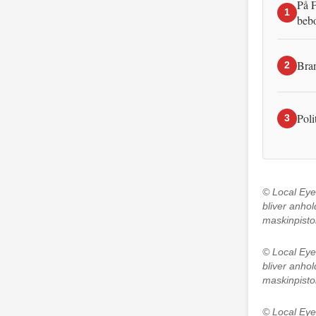
På F
1
beb
Bran
2
Poli
3
© Local Ey
bliver anhol
maskinpisto
© Local Ey
bliver anhol
maskinpisto
© Local Ey