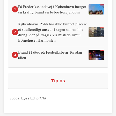
På Frederikssundsvej i København hærger
1
en kraftig brand en beboelsesejendom
Københavns Politi har ikke kunnet placere
et strafferetligt ansvar i sagen om en lille
2
dreng, der på tragisk vis mistede livet i
Børnehuset Harmonien
Brand i Føtex på Frederiksberg Torsdag
3
aften
Tip os
/Local Eyes Editor/76/