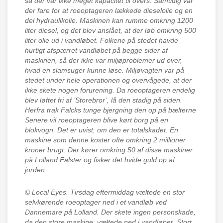
så der var ikke meget kapacitet til overs. Samtidig var
der fare for at roeoptageren lækkede dieselolie og en
del hydraulikolie. Maskinen kan rumme omkring 1200
liter diesel, og det blev anslået, at der løb omkring 500
liter olie ud i vandløbet. Folkene på stedet havde
hurtigt afspærret vandløbet på begge sider af
maskinen, så der ikke var miljøproblemer ud over,
hvad en slamsuger kunne løse. Miljøvagten var på
stedet under hele operationen og overvågede, at der
ikke skete nogen forurening. Da roeoptageren endelig
blev løftet fri af ’Storebror’, lå den stadig på siden.
Herfra trak Falcks tunge bjergning den op på bælterne
Senere vil roeoptageren blive kørt borg på en
blokvogn. Det er uvist, om den er totalskadet. En
maskine som denne koster ofte omkring 2 millioner
kroner brugt. Der kører omkring 50 af disse maskiner
på Lolland Falster og fisker det hvide guld op af
jorden.
© Local Eyes.
Tirsdag eftermiddag væltede en stor
selvkørende roeoptager ned i et vandløb ved
Dannemare på Lolland. Der skete ingen personskade,
da den store maskine, væltede ned i vandløbet. Stort