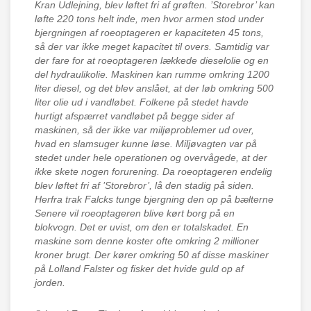
Kran Udlejning, blev løftet fri af grøften. ’Storebror’ kan
løfte 220 tons helt inde, men hvor armen stod under
bjergningen af roeoptageren er kapaciteten 45 tons,
så der var ikke meget kapacitet til overs. Samtidig var
der fare for at roeoptageren lækkede dieselolie og en
del hydraulikolie. Maskinen kan rumme omkring 1200
liter diesel, og det blev anslået, at der løb omkring 500
liter olie ud i vandløbet. Folkene på stedet havde
hurtigt afspærret vandløbet på begge sider af
maskinen, så der ikke var miljøproblemer ud over,
hvad en slamsuger kunne løse. Miljøvagten var på
stedet under hele operationen og overvågede, at der
ikke skete nogen forurening. Da roeoptageren endelig
blev løftet fri af ’Storebror’, lå den stadig på siden.
Herfra trak Falcks tunge bjergning den op på bælterne
Senere vil roeoptageren blive kørt borg på en
blokvogn. Det er uvist, om den er totalskadet. En
maskine som denne koster ofte omkring 2 millioner
kroner brugt. Der kører omkring 50 af disse maskiner
på Lolland Falster og fisker det hvide guld op af
jorden.