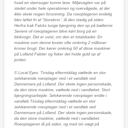
hvad en slamsuger kunne løse. Miljøvagten var på
stedet under hele operationen og overvågede, at der
ikke skete nogen forurening. Da roeoptageren endelig
blev løftet fri af ’Storebror’, lå den stadig på siden.
Herfra trak Falcks tunge bjergning den op på bælterne
Senere vil roeoptageren blive kørt borg på en
blokvogn. Det er uvist, om den er totalskadet. En
maskine som denne koster ofte omkring 2 millioner
kroner brugt. Der kører omkring 50 af disse maskiner
på Lolland Falster og fisker det hvide guld op af
jorden.
© Local Eyes.
Tirsdag eftermiddag væltede en stor
selvkørende roeoptager ned i et vandløb ved
Dannemare på Lolland. Der skete ingen personskade,
da den store maskine, væltede ned i vandløbet. Stort
bjergningsarbejde: Selvkørende roeoptager endte i
vandløb Tirsdag eftermiddag væltede en stor
selvkørende roeoptager ned i et vandløb ved
Dannemare på Lolland. Der skete ingen personskade,
da den store maskine, væltede ned i vandløbet.
Roeoptageren lå på siden, og med sin vægt på