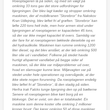
Roeoptageren lå på siden, og med sin vægt på
omkring 33 tons gav det store udfordringer for
bjergningen. Der blev lagt kæder og stropper omkring
maskinen, der af mobilkranen ”Storebror” fra Nakskov
Kran Udlejning, blev løftet fri af grøften. ’Storebror’ kan
løfte 220 tons helt inde, men hvor armen stod under
bjergningen af roeoptageren er kapaciteten 45 tons,
så der var ikke meget kapacitet til overs. Samtidig var
der fare for at roeoptageren lækkede dieselolie og en
del hydraulikolie. Maskinen kan rumme omkring 1200
liter diesel, og det blev anslået, at der løb omkring 500
liter olie ud i vandløbet. Folkene på stedet havde
hurtigt afspærret vandløbet på begge sider af
maskinen, så der ikke var miljøproblemer ud over,
hvad en slamsuger kunne løse. Miljøvagten var på
stedet under hele operationen og overvågede, at der
ikke skete nogen forurening. Da roeoptageren endelig
blev løftet fri af ’Storebror’, lå den stadig på siden.
Herfra trak Falcks tunge bjergning den op på bælterne
Senere vil roeoptageren blive kørt borg på en
blokvogn. Det er uvist, om den er totalskadet. En
maskine som denne koster ofte omkring 2 millioner
kroner brugt. Der kører omkring 50 af disse maskiner