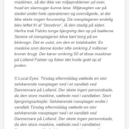
maskinen, så der ikke var miljøproblemer ud over,
hvad en slamsuger kunne løse. Miljøvagten var på
stedet under hele operationen og overvågede, at der
ikke skete nogen forurening. Da roeoptageren endelig
blev løftet fri af ’Storebror’, lå den stadig på siden.
Herfra trak Falcks tunge bjergning den op på bælterne
Senere vil roeoptageren blive kørt borg på en
blokvogn. Det er uvist, om den er totalskadet. En
maskine som denne koster ofte omkring 2 millioner
kroner brugt. Der kører omkring 50 af disse maskiner
på Lolland Falster og fisker det hvide guld op af
jorden.
© Local Eyes.
Tirsdag eftermiddag væltede en stor
selvkørende roeoptager ned i et vandløb ved
Dannemare på Lolland. Der skete ingen personskade,
da den store maskine, væltede ned i vandløbet. Stort
bjergningsarbejde: Selvkørende roeoptager endte i
vandløb Tirsdag eftermiddag væltede en stor
selvkørende roeoptager ned i et vandløb ved
Dannemare på Lolland. Der skete ingen personskade,
da den store maskine, væltede ned i vandløbet.