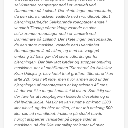
selvkørende roeoptager ned i et vandløb ved
Dannemare på Lolland. Der skete ingen personskade,
da den store maskine, væltede ned i vandløbet. Stort
bjergningsarbejde: Selvkørende roeoptager endte i
vandløb Tirsdag eftermiddag væltede en stor
selvkørende roeoptager ned i et vandløb ved
Dannemare på Lolland. Der skete ingen personskade,
da den store maskine, væltede ned i vandløbet.
Roeoptageren lå på siden, og med sin vægt på
omkring 33 tons gav det store udfordringer for
bjergningen. Der blev lagt kæder og stropper omkring
maskinen, der af mobilkranen ”Storebror” fra Nakskov
Kran Udlejning, blev løftet fri af grøften. ’Storebror’ kan
løfte 220 tons helt inde, men hvor armen stod under
bjergningen af roeoptageren er kapaciteten 45 tons,
så der var ikke meget kapacitet til overs. Samtidig var
der fare for at roeoptageren lækkede dieselolie og en
del hydraulikolie. Maskinen kan rumme omkring 1200
liter diesel, og det blev anslået, at der løb omkring 500
liter olie ud i vandløbet. Folkene på stedet havde
hurtigt afspærret vandløbet på begge sider af
maskinen, så der ikke var miljøproblemer ud over,