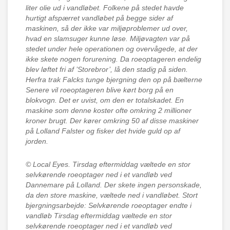
liter olie ud i vandløbet. Folkene på stedet havde
hurtigt afspærret vandløbet på begge sider af
maskinen, så der ikke var miljøproblemer ud over,
hvad en slamsuger kunne løse. Miljøvagten var på
stedet under hele operationen og overvågede, at der
ikke skete nogen forurening. Da roeoptageren endelig
blev løftet fri af ’Storebror’, lå den stadig på siden.
Herfra trak Falcks tunge bjergning den op på bælterne
Senere vil roeoptageren blive kørt borg på en
blokvogn. Det er uvist, om den er totalskadet. En
maskine som denne koster ofte omkring 2 millioner
kroner brugt. Der kører omkring 50 af disse maskiner
på Lolland Falster og fisker det hvide guld op af
jorden.
© Local Eyes.
Tirsdag eftermiddag væltede en stor
selvkørende roeoptager ned i et vandløb ved
Dannemare på Lolland. Der skete ingen personskade,
da den store maskine, væltede ned i vandløbet. Stort
bjergningsarbejde: Selvkørende roeoptager endte i
vandløb Tirsdag eftermiddag væltede en stor
selvkørende roeoptager ned i et vandløb ved