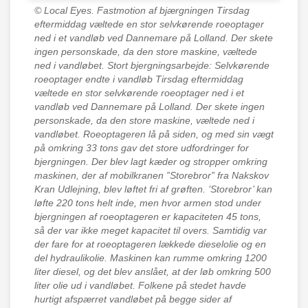
© Local Eyes.
Fastmotion af bjærgningen Tirsdag
eftermiddag væltede en stor selvkørende roeoptager
ned i et vandløb ved Dannemare på Lolland. Der skete
ingen personskade, da den store maskine, væltede
ned i vandløbet. Stort bjergningsarbejde: Selvkørende
roeoptager endte i vandløb Tirsdag eftermiddag
væltede en stor selvkørende roeoptager ned i et
vandløb ved Dannemare på Lolland. Der skete ingen
personskade, da den store maskine, væltede ned i
vandløbet. Roeoptageren lå på siden, og med sin vægt
på omkring 33 tons gav det store udfordringer for
bjergningen. Der blev lagt kæder og stropper omkring
maskinen, der af mobilkranen ”Storebror” fra Nakskov
Kran Udlejning, blev løftet fri af grøften. ’Storebror’ kan
løfte 220 tons helt inde, men hvor armen stod under
bjergningen af roeoptageren er kapaciteten 45 tons,
så der var ikke meget kapacitet til overs. Samtidig var
der fare for at roeoptageren lækkede dieselolie og en
del hydraulikolie. Maskinen kan rumme omkring 1200
liter diesel, og det blev anslået, at der løb omkring 500
liter olie ud i vandløbet. Folkene på stedet havde
hurtigt afspærret vandløbet på begge sider af