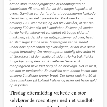
armen stod under bjergningen af roeoptageren er
kapaciteten 45 tons, så der var ikke meget kapacitet til
overs. Samtidig var der fare for at roeoptageren lækkede
dieselolie og en del hydraulikolie. Maskinen kan rumme
omkring 1200 liter diesel, og det blev anslået, at der løb
omkring 500 liter olie ud i vandløbet. Folkene på stedet
havde hurtigt afspærret vandløbet på begge sider af
maskinen, så der ikke var miljøproblemer ud over, hvad
en slamsuger kunne løse. Miljøvagten var på stedet
under hele operationen og overvågede, at der ikke skete
nogen forurening. Da roeoptageren endelig blev løftet fri
af ’Storebror’, lå den stadig på siden. Herfra trak Falcks
tunge bjergning den op på bælterne Senere vil
roeoptageren blive kørt borg på en blokvogn. Det er uvist,
om den er totalskadet. En maskine som denne koster ofte
omkring 2 millioner kroner brugt. Der kører omkring 50 af
disse maskiner på Lolland Falster og fisker det hvide guld
op af jorden.
Tirsdag eftermiddag væltede en stor
selvkørende roeoptager ned i et vandløb