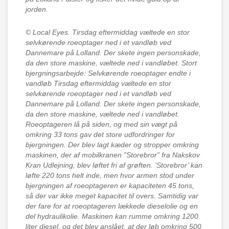
jorden.
© Local Eyes.
Tirsdag eftermiddag væltede en stor
selvkørende roeoptager ned i et vandløb ved
Dannemare på Lolland. Der skete ingen personskade,
da den store maskine, væltede ned i vandløbet. Stort
bjergningsarbejde: Selvkørende roeoptager endte i
vandløb Tirsdag eftermiddag væltede en stor
selvkørende roeoptager ned i et vandløb ved
Dannemare på Lolland. Der skete ingen personskade,
da den store maskine, væltede ned i vandløbet.
Roeoptageren lå på siden, og med sin vægt på
omkring 33 tons gav det store udfordringer for
bjergningen. Der blev lagt kæder og stropper omkring
maskinen, der af mobilkranen ”Storebror” fra Nakskov
Kran Udlejning, blev løftet fri af grøften. ’Storebror’ kan
løfte 220 tons helt inde, men hvor armen stod under
bjergningen af roeoptageren er kapaciteten 45 tons,
så der var ikke meget kapacitet til overs. Samtidig var
der fare for at roeoptageren lækkede dieselolie og en
del hydraulikolie. Maskinen kan rumme omkring 1200
liter diesel, og det blev anslået, at der løb omkring 500