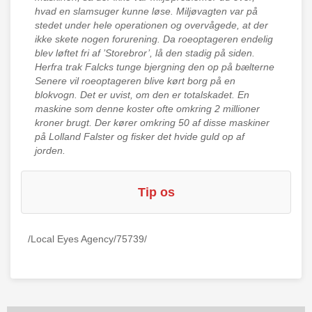
hvad en slamsuger kunne løse. Miljøvagten var på
stedet under hele operationen og overvågede, at der
ikke skete nogen forurening. Da roeoptageren endelig
blev løftet fri af ’Storebror’, lå den stadig på siden.
Herfra trak Falcks tunge bjergning den op på bælterne
Senere vil roeoptageren blive kørt borg på en
blokvogn. Det er uvist, om den er totalskadet. En
maskine som denne koster ofte omkring 2 millioner
kroner brugt. Der kører omkring 50 af disse maskiner
på Lolland Falster og fisker det hvide guld op af
jorden.
Tip os
/Local Eyes Agency/75739/