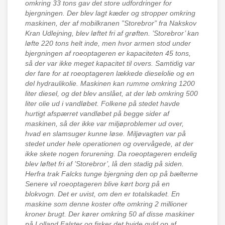
omkring 33 tons gav det store udfordringer for
bjergningen. Der blev lagt kæder og stropper omkring
maskinen, der af mobilkranen ”Storebror” fra Nakskov
Kran Udlejning, blev løftet fri af grøften. ’Storebror’ kan
løfte 220 tons helt inde, men hvor armen stod under
bjergningen af roeoptageren er kapaciteten 45 tons,
så der var ikke meget kapacitet til overs. Samtidig var
der fare for at roeoptageren lækkede dieselolie og en
del hydraulikolie. Maskinen kan rumme omkring 1200
liter diesel, og det blev anslået, at der løb omkring 500
liter olie ud i vandløbet. Folkene på stedet havde
hurtigt afspærret vandløbet på begge sider af
maskinen, så der ikke var miljøproblemer ud over,
hvad en slamsuger kunne løse. Miljøvagten var på
stedet under hele operationen og overvågede, at der
ikke skete nogen forurening. Da roeoptageren endelig
blev løftet fri af ’Storebror’, lå den stadig på siden.
Herfra trak Falcks tunge bjergning den op på bælterne
Senere vil roeoptageren blive kørt borg på en
blokvogn. Det er uvist, om den er totalskadet. En
maskine som denne koster ofte omkring 2 millioner
kroner brugt. Der kører omkring 50 af disse maskiner
på Lolland Falster og fisker det hvide guld op af