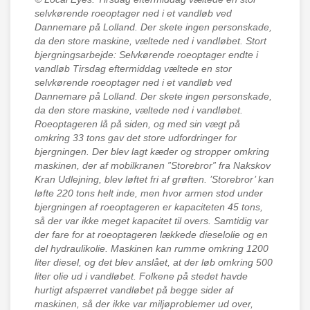
selvkørende roeoptager ned i et vandløb ved
Dannemare på Lolland. Der skete ingen personskade,
da den store maskine, væltede ned i vandløbet. Stort
bjergningsarbejde: Selvkørende roeoptager endte i
vandløb Tirsdag eftermiddag væltede en stor
selvkørende roeoptager ned i et vandløb ved
Dannemare på Lolland. Der skete ingen personskade,
da den store maskine, væltede ned i vandløbet.
Roeoptageren lå på siden, og med sin vægt på
omkring 33 tons gav det store udfordringer for
bjergningen. Der blev lagt kæder og stropper omkring
maskinen, der af mobilkranen ”Storebror” fra Nakskov
Kran Udlejning, blev løftet fri af grøften. ’Storebror’ kan
løfte 220 tons helt inde, men hvor armen stod under
bjergningen af roeoptageren er kapaciteten 45 tons,
så der var ikke meget kapacitet til overs. Samtidig var
der fare for at roeoptageren lækkede dieselolie og en
del hydraulikolie. Maskinen kan rumme omkring 1200
liter diesel, og det blev anslået, at der løb omkring 500
liter olie ud i vandløbet. Folkene på stedet havde
hurtigt afspærret vandløbet på begge sider af
maskinen, så der ikke var miljøproblemer ud over,