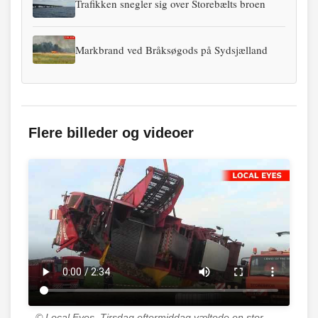
Trafikken snegler sig over Storebælts broen
Markbrand ved Bråksøgods på Sydsjælland
Flere billeder og videoer
© Local Eyes.
Tirsdag eftermiddag væltede en stor