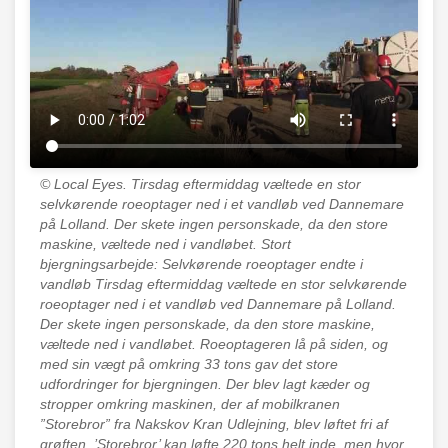
© Local Eyes.
Tirsdag eftermiddag væltede en stor
selvkørende roeoptager ned i et vandløb ved Dannemare
på Lolland. Der skete ingen personskade, da den store
maskine, væltede ned i vandløbet. Stort
bjergningsarbejde: Selvkørende roeoptager endte i
vandløb Tirsdag eftermiddag væltede en stor selvkørende
roeoptager ned i et vandløb ved Dannemare på Lolland.
Der skete ingen personskade, da den store maskine,
væltede ned i vandløbet. Roeoptageren lå på siden, og
med sin vægt på omkring 33 tons gav det store
udfordringer for bjergningen. Der blev lagt kæder og
stropper omkring maskinen, der af mobilkranen
”Storebror” fra Nakskov Kran Udlejning, blev løftet fri af
grøften. ’Storebror’ kan løfte 220 tons helt inde, men hvor