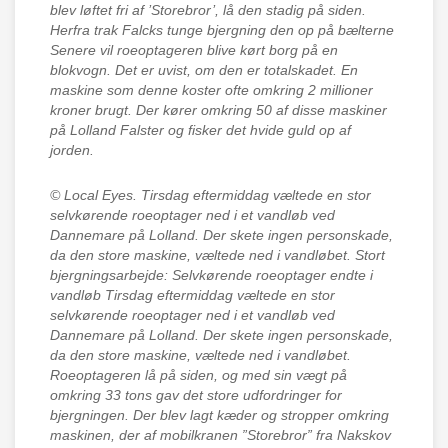
blev løftet fri af ’Storebror’, lå den stadig på siden.
Herfra trak Falcks tunge bjergning den op på bælterne
Senere vil roeoptageren blive kørt borg på en
blokvogn. Det er uvist, om den er totalskadet. En
maskine som denne koster ofte omkring 2 millioner
kroner brugt. Der kører omkring 50 af disse maskiner
på Lolland Falster og fisker det hvide guld op af
jorden.
© Local Eyes.
Tirsdag eftermiddag væltede en stor
selvkørende roeoptager ned i et vandløb ved
Dannemare på Lolland. Der skete ingen personskade,
da den store maskine, væltede ned i vandløbet. Stort
bjergningsarbejde: Selvkørende roeoptager endte i
vandløb Tirsdag eftermiddag væltede en stor
selvkørende roeoptager ned i et vandløb ved
Dannemare på Lolland. Der skete ingen personskade,
da den store maskine, væltede ned i vandløbet.
Roeoptageren lå på siden, og med sin vægt på
omkring 33 tons gav det store udfordringer for
bjergningen. Der blev lagt kæder og stropper omkring
maskinen, der af mobilkranen ”Storebror” fra Nakskov