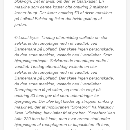
blokvogn. Det er uvist, om den er totalskadet. En
maskine som denne koster ofte omkring 2 millioner
kroner brugt. Der kører omkring 50 af disse maskiner
på Lolland Falster og fisker det hvide guld op af
jorden.
© Local Eyes.
Tirsdag eftermiddag væltede en stor
selvkørende roeoptager ned i et vandløb ved
Dannemare på Lolland. Der skete ingen personskade,
da den store maskine, væltede ned i vandløbet. Stort
bjergningsarbejde: Selvkørende roeoptager endte i
vandløb Tirsdag eftermiddag væltede en stor
selvkørende roeoptager ned i et vandløb ved
Dannemare på Lolland. Der skete ingen personskade,
da den store maskine, væltede ned i vandløbet.
Roeoptageren lå på siden, og med sin vægt på
omkring 33 tons gav det store udfordringer for
bjergningen. Der blev lagt kæder og stropper omkring
maskinen, der af mobilkranen ”Storebror” fra Nakskov
Kran Udlejning, blev løftet fri af grøften. ’Storebror’ kan
løfte 220 tons helt inde, men hvor armen stod under
bjergningen af roeoptageren er kapaciteten 45 tons,