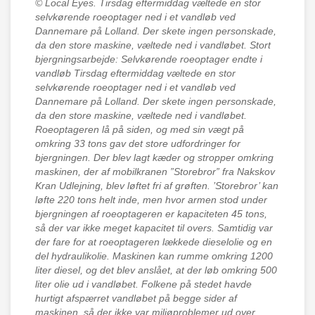
© Local Eyes.
Tirsdag eftermiddag væltede en stor
selvkørende roeoptager ned i et vandløb ved
Dannemare på Lolland. Der skete ingen personskade,
da den store maskine, væltede ned i vandløbet. Stort
bjergningsarbejde: Selvkørende roeoptager endte i
vandløb Tirsdag eftermiddag væltede en stor
selvkørende roeoptager ned i et vandløb ved
Dannemare på Lolland. Der skete ingen personskade,
da den store maskine, væltede ned i vandløbet.
Roeoptageren lå på siden, og med sin vægt på
omkring 33 tons gav det store udfordringer for
bjergningen. Der blev lagt kæder og stropper omkring
maskinen, der af mobilkranen ”Storebror” fra Nakskov
Kran Udlejning, blev løftet fri af grøften. ’Storebror’ kan
løfte 220 tons helt inde, men hvor armen stod under
bjergningen af roeoptageren er kapaciteten 45 tons,
så der var ikke meget kapacitet til overs. Samtidig var
der fare for at roeoptageren lækkede dieselolie og en
del hydraulikolie. Maskinen kan rumme omkring 1200
liter diesel, og det blev anslået, at der løb omkring 500
liter olie ud i vandløbet. Folkene på stedet havde
hurtigt afspærret vandløbet på begge sider af
maskinen, så der ikke var miljøproblemer ud over,