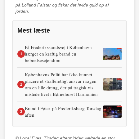
på Lolland Falster og fisker det hvide guld op af
jorden.
Mest læste
På Frederikssundsvej i København
hærger en kraftig brand en
1
beboelsesejendom
Københavns Politi har ikke kunnet
placere et strafferetligt ansvar i sagen
2
om en lille dreng, der på tragisk vis
mistede livet i Børnehuset Harmonien
Brand i Føtex på Frederiksberg Torsdag
3
aften
© Local Eyes.
Tirsdag eftermiddag væltede en stor