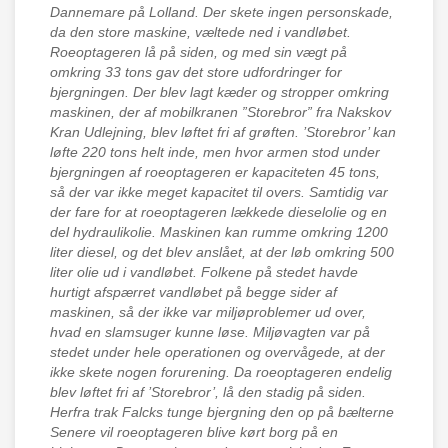
Dannemare på Lolland. Der skete ingen personskade,
da den store maskine, væltede ned i vandløbet.
Roeoptageren lå på siden, og med sin vægt på
omkring 33 tons gav det store udfordringer for
bjergningen. Der blev lagt kæder og stropper omkring
maskinen, der af mobilkranen ”Storebror” fra Nakskov
Kran Udlejning, blev løftet fri af grøften. ’Storebror’ kan
løfte 220 tons helt inde, men hvor armen stod under
bjergningen af roeoptageren er kapaciteten 45 tons,
så der var ikke meget kapacitet til overs. Samtidig var
der fare for at roeoptageren lækkede dieselolie og en
del hydraulikolie. Maskinen kan rumme omkring 1200
liter diesel, og det blev anslået, at der løb omkring 500
liter olie ud i vandløbet. Folkene på stedet havde
hurtigt afspærret vandløbet på begge sider af
maskinen, så der ikke var miljøproblemer ud over,
hvad en slamsuger kunne løse. Miljøvagten var på
stedet under hele operationen og overvågede, at der
ikke skete nogen forurening. Da roeoptageren endelig
blev løftet fri af ’Storebror’, lå den stadig på siden.
Herfra trak Falcks tunge bjergning den op på bælterne
Senere vil roeoptageren blive kørt borg på en