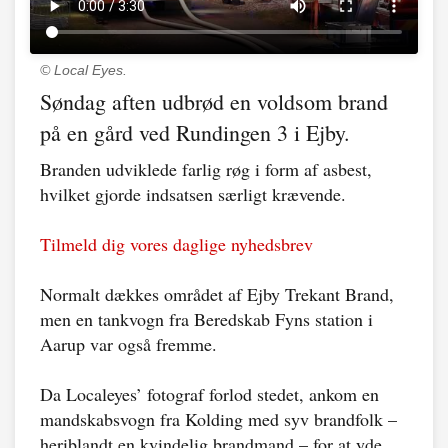
© Local Eyes.
Søndag aften udbrød en voldsom brand
på en gård ved Rundingen 3 i Ejby.
Branden udviklede farlig røg i form af asbest,
hvilket gjorde indsatsen særligt krævende.
Tilmeld dig vores daglige nyhedsbrev
Normalt dækkes området af Ejby Trekant Brand,
men en tankvogn fra Beredskab Fyns station i
Aarup var også fremme.
Da Localeyes’ fotograf forlod stedet, ankom en
mandskabsvogn fra Kolding med syv brandfolk –
heriblandt en kvindelig brandmand – for at yde