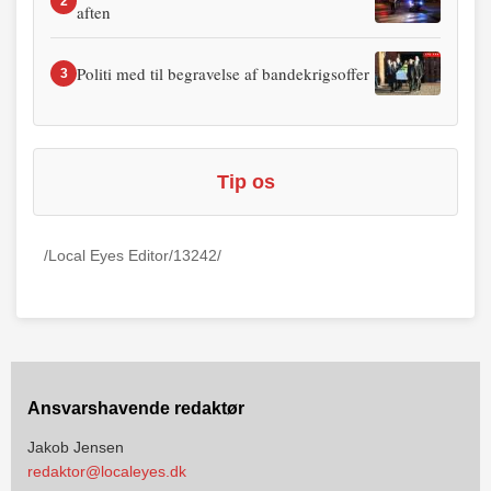
2
aften
Politi med til begravelse af bandekrigsoffer
3
Tip os
/Local Eyes Editor/13242/
Ansvarshavende redaktør
Jakob Jensen
redaktor@localeyes.dk