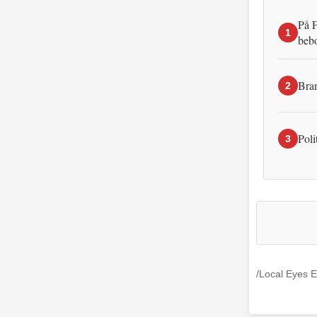
På F
1
beb
Bran
2
Poli
3
/Local Eyes E