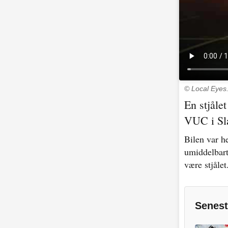
© Local Eyes
En stjåle
VUC i Sl
Bilen var h
umiddelbart 
være stjålet
Senest