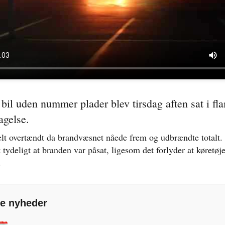
.
t bil uden nummer plader blev tirsdag aften sat i f
agelse.
elt overtændt da brandvæsnet nåede frem og udbrændte totalt.
tydeligt at branden var påsat, ligesom det forlyder at køretøje
.
e nyheder