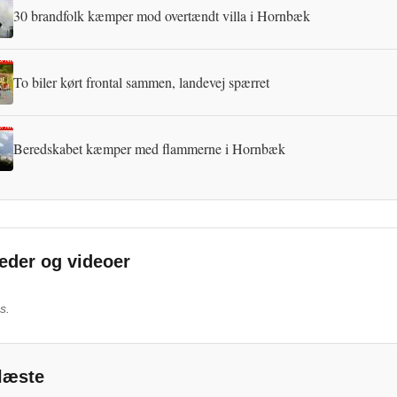
30 brandfolk kæmper mod overtændt villa i Hornbæk
To biler kørt frontal sammen, landevej spærret
Beredskabet kæmper med flammerne i Hornbæk
leder og videoer
s.
læste