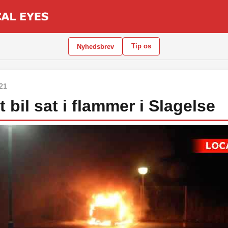
Tip os
Nyhedsbrev
021
t bil sat i flammer i Slagelse