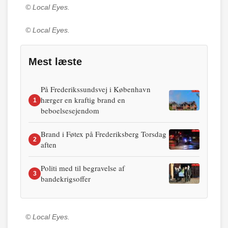
© Local Eyes.
© Local Eyes.
Mest læste
På Frederikssundsvej i København
hærger en kraftig brand en
1
beboelsesejendom
Brand i Føtex på Frederiksberg Torsdag
2
aften
Politi med til begravelse af
3
bandekrigsoffer
© Local Eyes.