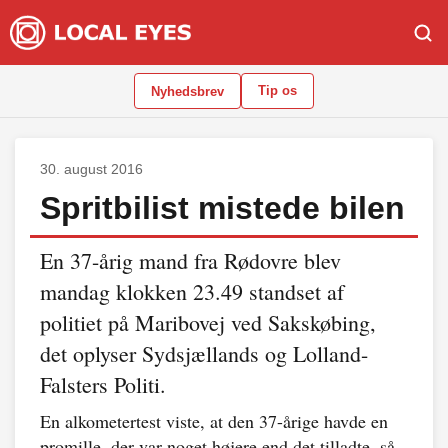
Tip os
Nyhedsbrev
30. august 2016
Spritbilist mistede bilen
En 37-årig mand fra Rødovre blev
mandag klokken 23.49 standset af
politiet på Maribovej ved Sakskøbing,
det oplyser Sydsjællands og Lolland-
Falsters Politi.
En alkometertest viste, at den 37-årige havde en
promille, der var noget højere end det tilladte, så