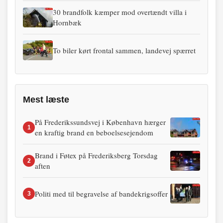
30 brandfolk kæmper mod overtændt villa i
Hornbæk
To biler kørt frontal sammen, landevej spærret
Mest læste
På Frederikssundsvej i København hærger
1
en kraftig brand en beboelsesejendom
Brand i Føtex på Frederiksberg Torsdag
2
aften
Politi med til begravelse af bandekrigsoffer
3