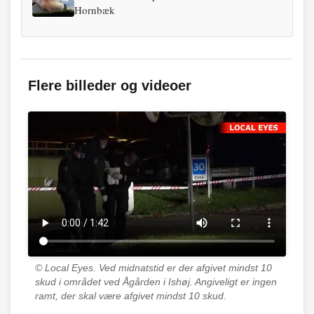
Hornbæk
Flere billeder og videoer
© Local Eyes.
Ved midnatstid er der afgivet mindst 10
skud i området ved Ågården i Ishøj. Angiveligt er ingen
ramt, der skal være afgivet mindst 10 skud.