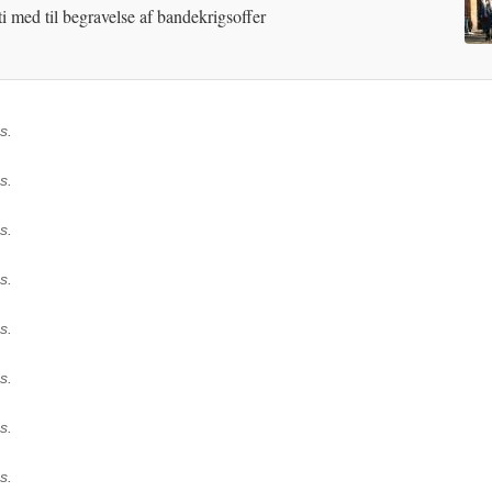
ti med til begravelse af bandekrigsoffer
s.
s.
s.
s.
s.
s.
s.
s.