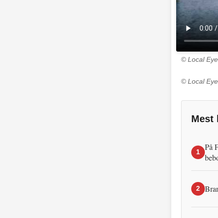
© Local Eye
© Local Eye
Mest 
På F
1
beb
Bran
2