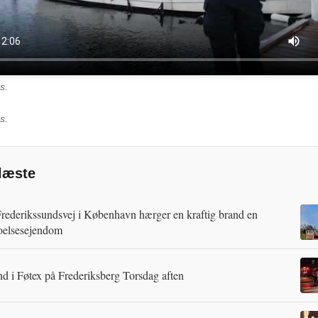
s.
s.
læste
rederikssundsvej i København hærger en kraftig brand en
oelsesejendom
d i Føtex på Frederiksberg Torsdag aften