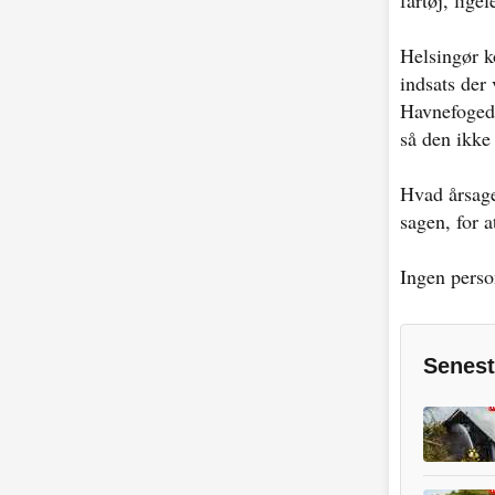
fartøj, lig
Helsingør k
indsats der
Havnefogede
så den ikke
Hvad årsage
sagen, for a
Ingen perso
Senest