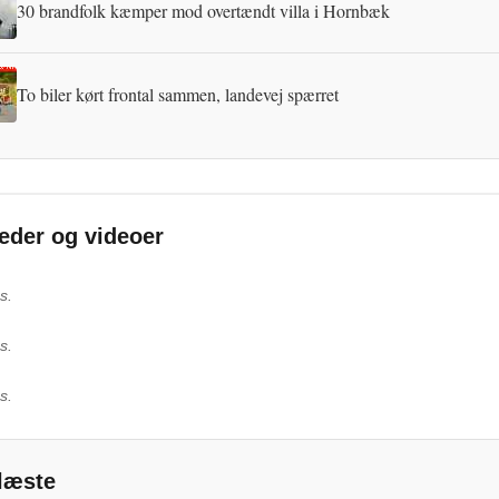
30 brandfolk kæmper mod overtændt villa i Hornbæk
To biler kørt frontal sammen, landevej spærret
leder og videoer
s.
s.
s.
læste