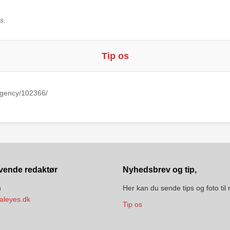
s.
Tip os
Agency/102366/
vende redaktør
Nyhedsbrev og tip,
n
Her kan du sende tips og foto til
aleyes.dk
Tip os