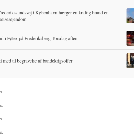
rederikssundsvej i København hærger en kraftig brand en
oelsesejendom
d i Føtex på Frederiksberg Torsdag aften
ti med til begravelse af bandekrigsoffer
s.
s.
s.
s.