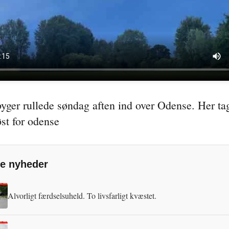
.
byger rullede søndag aften ind over Odense. Her tag
st for odense
e nyheder
Alvorligt færdselsuheld. To livsfarligt kvæstet.