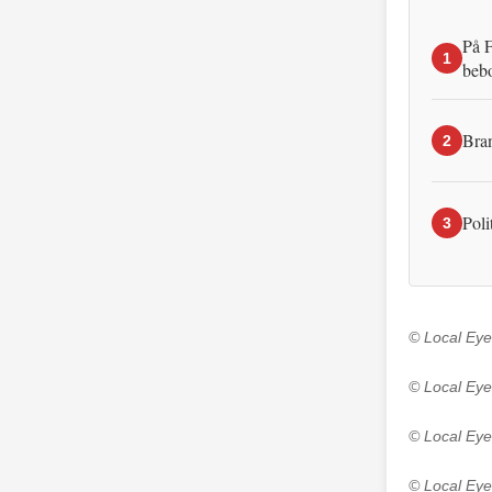
På F
1
beb
Bran
2
Poli
3
© Local Eye
© Local Eye
© Local Eye
© Local Eye