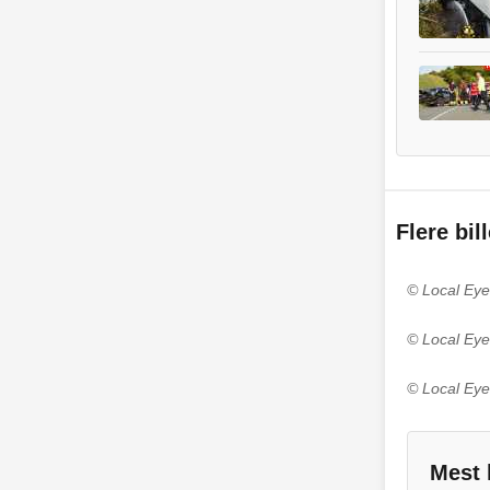
Flere bil
© Local Eye
© Local Eye
© Local Eye
Mest 