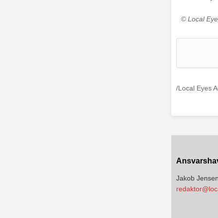
© Local Eye
/Local Eyes 
Ansvarsha
Jakob Jense
redaktor@loc