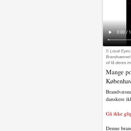
© Local Eyes
Brandvæsnet m
vil få deres m
Mange pos
Københav
Brandvæsnet
danskere ikk
Gå ikke gli
Denne brand