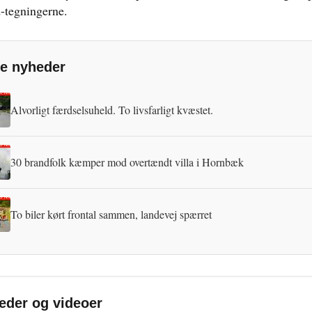
tegningerne.
e nyheder
Alvorligt færdselsuheld. To livsfarligt kvæstet.
30 brandfolk kæmper mod overtændt villa i Hornbæk
To biler kørt frontal sammen, landevej spærret
leder og videoer