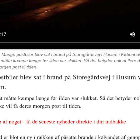
.
Mange postbiler blev sat i brand på Storegårdsvej i Husum i Københa
åtte kæmpe længe før ilden var slukket. Så det betyder nok at flere 
orgen post til tiden.
tbiler blev sat i brand på Storegårdsvej i Husum 
n.
 måtte kæmpe længe før ilden var slukket. Så det betyder nok
e vil få deres morgen post til tiden.
p af noget - få de seneste nyheder direkte i din indbakke
 er blot en ny i rækken af påsatte brande i kølvandet af geno