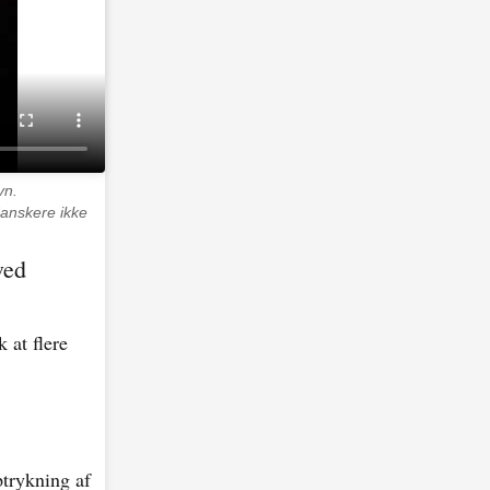
vn.
danskere ikke
ved
 at flere
ptrykning af