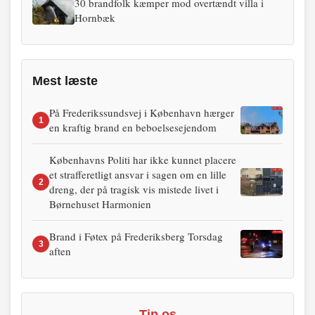
30 brandfolk kæmper mod overtændt villa i
Hornbæk
Mest læste
På Frederikssundsvej i København hærger
1
en kraftig brand en beboelsesejendom
Københavns Politi har ikke kunnet placere
et strafferetligt ansvar i sagen om en lille
2
dreng, der på tragisk vis mistede livet i
Børnehuset Harmonien
Brand i Føtex på Frederiksberg Torsdag
3
aften
Tip os