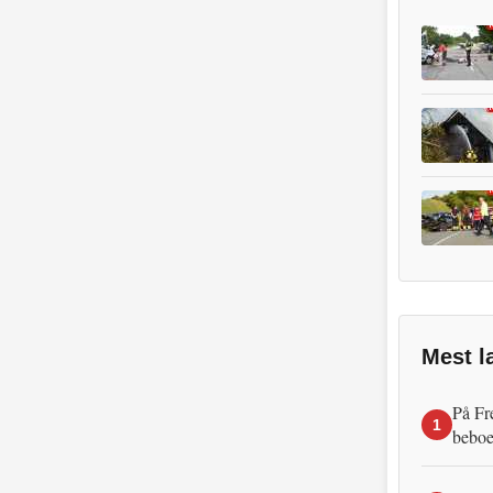
Mest l
På Fr
1
beboe