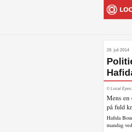
28. juli 2014
Polit
Hafid
© Local Eyes
Mens en 4
på fuld k
Hafida Bour
mandag ved 