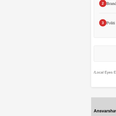
Brand
2
Politi
3
/Local Eyes E
Ansvarsha