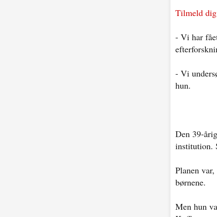
Tilmeld dig
- Vi har fåe
efterforskn
- Vi unders
hun.
Den 39-årig
institution.
Planen var, 
børnene.
Men hun var