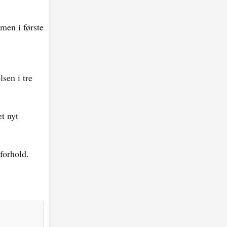
men i første
sen i tre
et nyt
forhold.