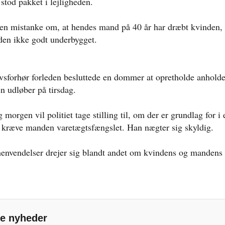
stod pakket i lejligheden.
r en mistanke om, at hendes mand på 40 år har dræbt kvinden, 
en ikke godt underbygget.
ovsforhør forleden besluttede en dommer at opretholde anholdel
en udløber på tirsdag.
g morgen vil politiet tage stilling til, om der er grundlag for i 
 kræve manden varetægtsfængslet. Han nægter sig skyldig.
nvendelser drejer sig blandt andet om kvindens og mandens 
e nyheder