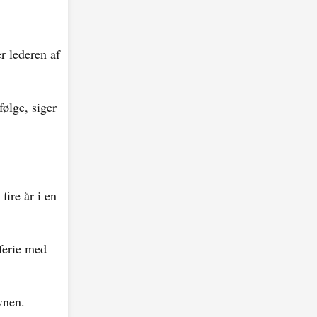
r lederen af
ølge, siger
ire år i en
 ferie med
vnen.