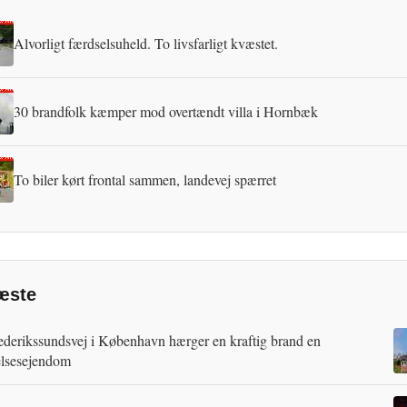
Alvorligt færdselsuheld. To livsfarligt kvæstet.
30 brandfolk kæmper mod overtændt villa i Hornbæk
To biler kørt frontal sammen, landevej spærret
æste
ederikssundsvej i København hærger en kraftig brand en
lsesejendom