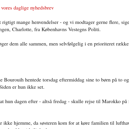
 vores daglige nyhedsbrev
t rigtigt mange henvendelser - og vi modtager gerne flere, sige
ingen, Charlotte, fra Københavns Vestegns Politi.
øger dem alle sammen, men selvfølgelig i en prioriteret rækkef
e Bourouih hentede torsdag eftermiddag sine to børn på to og f
 Siden er hun ikke set.
at hun dagen efter - altså fredag - skulle rejse til Marokko på
 ikke hjemme, da søsteren kom for at køre familien til luftha