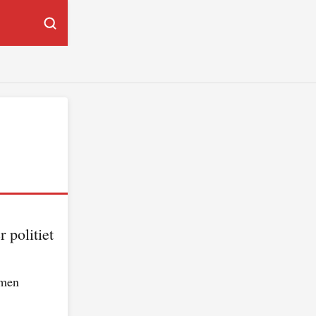
 politiet
 men