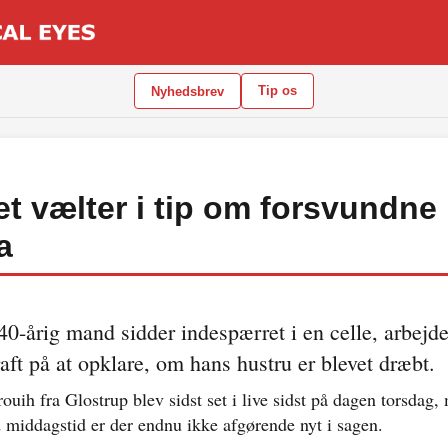
Tip os
Nyhedsbrev
iet vælter i tip om forsvundne
a
.
0-årig mand sidder indespærret i en celle, arbejder
raft på at opklare, om hans hustru er blevet dræbt.
ouih fra Glostrup blev sidst set i live sidst på dagen torsdag,
middagstid er der endnu ikke afgørende nyt i sagen.