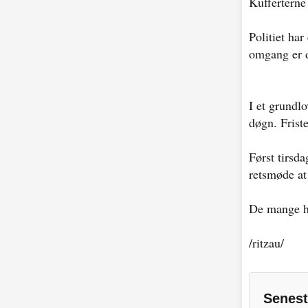
Kufferterne 
Politiet ha
omgang er d
I et grundl
døgn. Frist
Først tirsda
retsmøde at
De mange he
/ritzau/
Senest