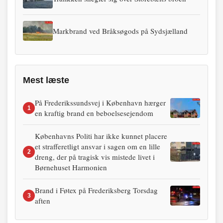
Markbrand ved Bråksøgods på Sydsjælland
Mest læste
På Frederikssundsvej i København hærger
1
en kraftig brand en beboelsesejendom
Københavns Politi har ikke kunnet placere
et strafferetligt ansvar i sagen om en lille
2
dreng, der på tragisk vis mistede livet i
Børnehuset Harmonien
Brand i Føtex på Frederiksberg Torsdag
3
aften