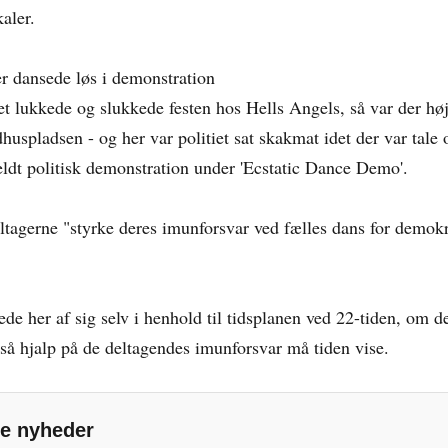
aler.
r dansede løs i demonstration
et lukkede og slukkede festen hos Hells Angels, så var der hø
huspladsen - og her var politiet sat skakmat idet der var tale
eldt politisk demonstration under 'Ecstatic Dance Demo'.
eltagerne "styrke deres imunforsvar ved fælles dans for demokr
de her af sig selv i henhold til tidsplanen ved 22-tiden, om d
 så hjalp på de deltagendes imunforsvar må tiden vise.
e nyheder