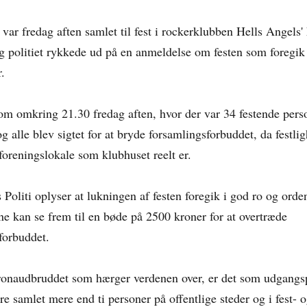
 var fredag aften samlet til fest i rockerklubben Hells Angels'
g politiet rykkede ud på en anmeldelse om festen som foregik
.
kom omkring 21.30 fredag aften, hvor der var 34 festende pers
g alle blev sigtet for at bryde forsamlingsforbuddet, da festli
 foreningslokale som klubhuset reelt er.
Politi oplyser at lukningen af festen foregik i god ro og orden
rne kan se frem til en bøde på 2500 kroner for at overtræde
forbuddet.
onaudbruddet som hærger verdenen over, er det som udgangs
ære samlet mere end ti personer på offentlige steder og i fest- 