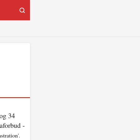
og 34
aforbud -
tration'.