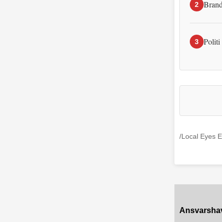
Brand
2
Politi
3
/Local Eyes E
Ansvarsha