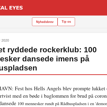
Tip os
Nyhedsbrev
r 2020
iet ryddede rockerklub: 100
esker dansede imens på
uspladsen
.
N: Fest hos Hells Angels blev prompte lukket 
rtvist med en bøde i baglommen for brud på coron
 dansede
100 mennesker rundt på Rådhuspladsen i en 'demons