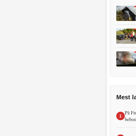
Mest l
På Fr
1
beboe