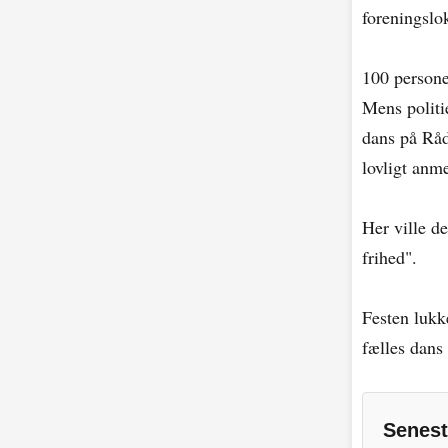
foreningslok
100 persone
Mens politi
dans på Råd
lovligt anm
Her ville d
frihed".
Festen lukke
fælles dans
Senest