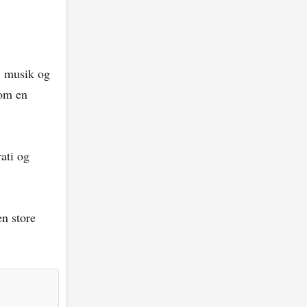
j musik og
 om en
ati og
en store