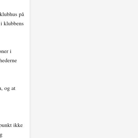
 klubhus på
 i klubbens
oner i
ghederne
, og at
punkt ikke
og