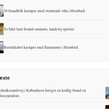
30 brandfolk kæmper mod overtændt villa i Hornbæk
To biler kørt frontal sammen, landevej spærret
Beredskabet kæmper med flammerne i Hornbæk
æste
ederikssundsvej i København hærger en kraftig brand en
lsesejendom