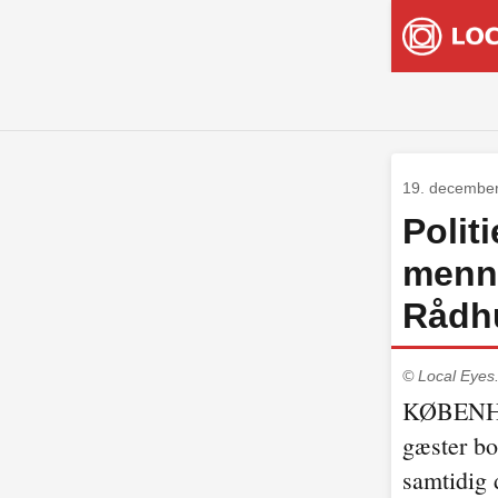
19. decembe
Polit
menn
Rådh
© Local Eyes
KØBENHAV
gæster bo
samtidig