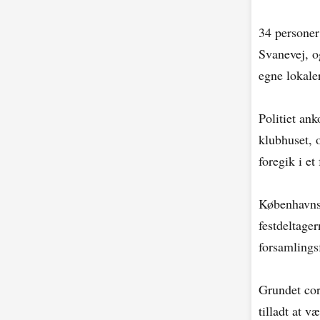
34 personer
Svanevej, o
egne lokaler
Politiet an
klubhuset, o
foregik i et
Københavns 
festdeltage
forsamlings
Grundet cor
tilladt at v