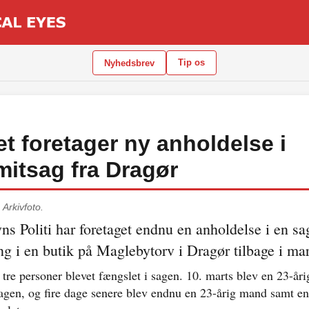
Tip os
Nyhedsbrev
iet foretager ny anholdelse i
itsag fra Dragør
.
Arkivfoto.
s Politi har foretaget endnu en anholdelse i en s
g i en butik på Maglebytorv i Dragør tilbage i mar
r tre personer blevet fængslet i sagen. 10. marts blev en 23-år
sagen, og fire dage senere blev endnu en 23-årig mand samt en