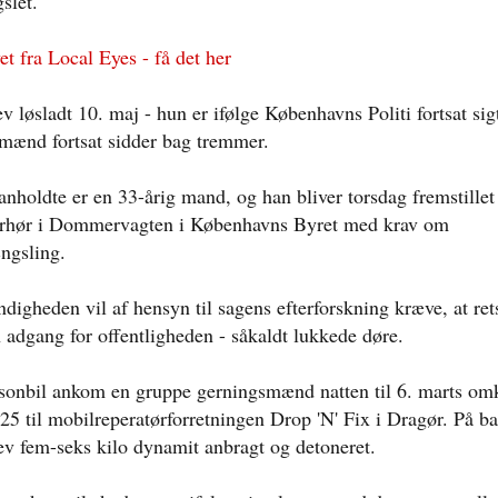
slet.
t fra Local Eyes - få det her
 løsladt 10. maj - hun er ifølge Københavns Politi fortsat sigt
mænd fortsat sidder bag tremmer.
anholdte er en 33-årig mand, og han bliver torsdag fremstillet 
orhør i Dommervagten i Københavns Byret med krav om
ngsling.
igheden vil af hensyn til sagens efterforskning kræve, at re
 adgang for offentligheden - såkaldt lukkede døre.
rsonbil ankom en gruppe gerningsmænd natten til 6. marts om
25 til mobilreperatørforretningen Drop 'N' Fix i Dragør. På b
ev fem-seks kilo dynamit anbragt og detoneret.