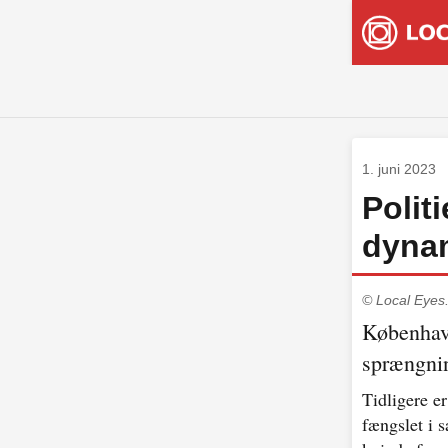
1. juni 2023
Polit
dynam
© Local Eyes
København
sprængnin
Tidligere e
fængslet i 