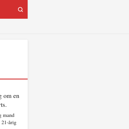
ag om en
ts.
ig mand
 21-årig