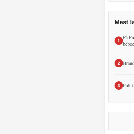
Mest l
På Fr
1
beboe
Brand
2
Politi
3