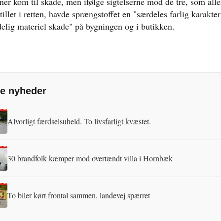
ner kom til skade, men ifølge sigtelserne mod de tre, som alle
illet i retten, havde sprængstoffet en "særdeles farlig karakter
delig materiel skade" på bygningen og i butikken.
e nyheder
Alvorligt færdselsuheld. To livsfarligt kvæstet.
30 brandfolk kæmper mod overtændt villa i Hornbæk
To biler kørt frontal sammen, landevej spærret