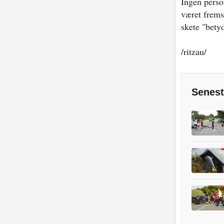
Ingen perso
været fremst
skete "bety
/ritzau/
Senest