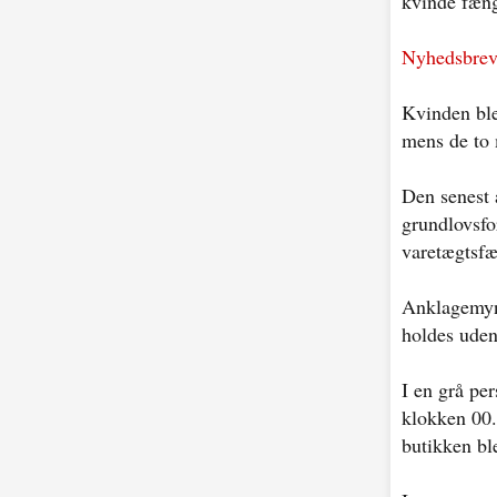
kvinde fæng
Nyhedsbreve
Kvinden blev
mens de to 
Den senest 
grundlovsf
varetægtsfæ
Anklagemynd
holdes uden
I en grå pe
klokken 00.
butikken bl