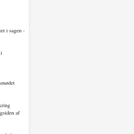
et i sagen -
i
tsmødet
kring
agsiden af