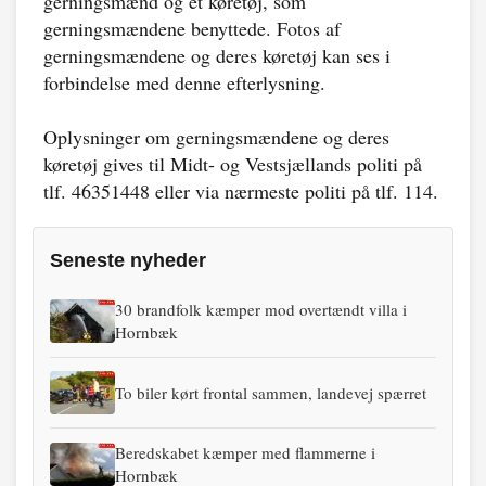
gerningsmænd og et køretøj, som
gerningsmændene benyttede. Fotos af
gerningsmændene og deres køretøj kan ses i
forbindelse med denne efterlysning.
Oplysninger om gerningsmændene og deres
køretøj gives til Midt- og Vestsjællands politi på
tlf. 46351448 eller via nærmeste politi på tlf. 114.
Seneste nyheder
30 brandfolk kæmper mod overtændt villa i
Hornbæk
To biler kørt frontal sammen, landevej spærret
Beredskabet kæmper med flammerne i
Hornbæk