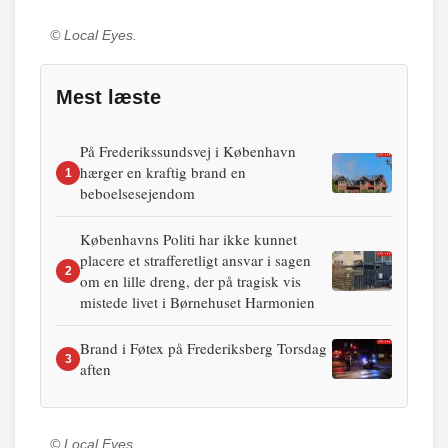
© Local Eyes.
Mest læste
På Frederikssundsvej i København
hærger en kraftig brand en
1
beboelsesejendom
Københavns Politi har ikke kunnet
placere et strafferetligt ansvar i sagen
2
om en lille dreng, der på tragisk vis
mistede livet i Børnehuset Harmonien
Brand i Føtex på Frederiksberg Torsdag
3
aften
© Local Eyes.