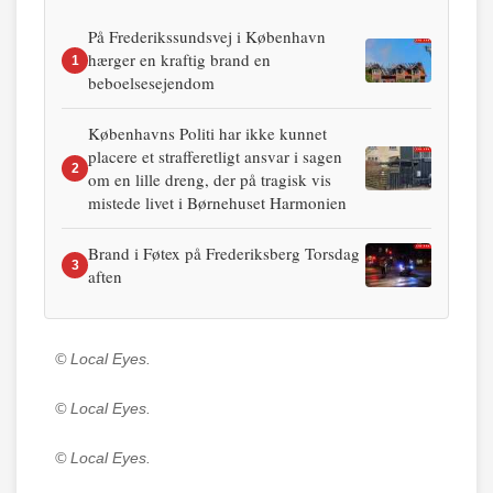
På Frederikssundsvej i København
hærger en kraftig brand en
1
beboelsesejendom
Københavns Politi har ikke kunnet
placere et strafferetligt ansvar i sagen
2
om en lille dreng, der på tragisk vis
mistede livet i Børnehuset Harmonien
Brand i Føtex på Frederiksberg Torsdag
3
aften
© Local Eyes.
© Local Eyes.
© Local Eyes.