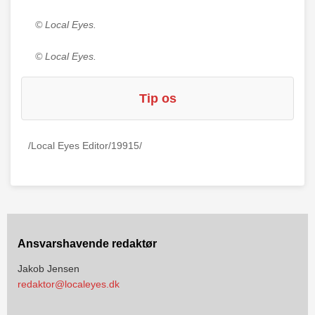
© Local Eyes.
© Local Eyes.
Tip os
/Local Eyes Editor/19915/
Ansvarshavende redaktør
Jakob Jensen
redaktor@localeyes.dk