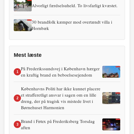
Alvorligt færdselsuheld. To livsfarligt kvæstet.
30 brandfolk kæmper mod overtændt villa i
Hornbæk
Mest læste
På Frederikssundsvej i København hærger
1
en kraftig brand en beboelsesejendom
Københavns Politi har ikke kunnet placere
et strafferetligt ansvar i sagen om en lille
2
dreng, der på tragisk vis mistede livet i
Børnehuset Harmonien
Brand i Føtex på Frederiksberg Torsdag
3
aften