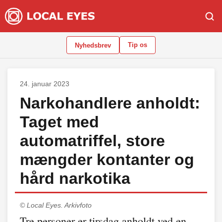
Tip os
Nyhedsbrev
24. januar 2023
Narkohandlere anholdt:
Taget med
automatriffel, store
mængder kontanter og
hård narkotika
© Local Eyes.
Arkivfoto
Tre personer er tirsdag anholdt ved en