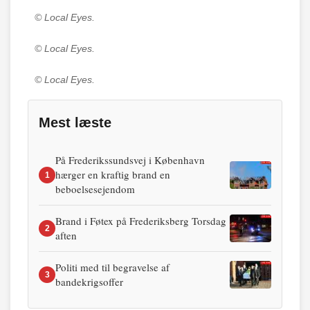
© Local Eyes.
© Local Eyes.
© Local Eyes.
Mest læste
På Frederikssundsvej i København
hærger en kraftig brand en
1
beboelsesejendom
Brand i Føtex på Frederiksberg Torsdag
2
aften
Politi med til begravelse af
3
bandekrigsoffer