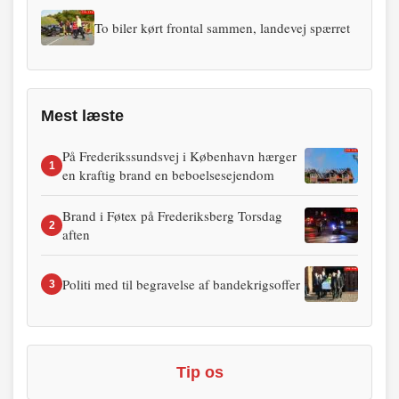
To biler kørt frontal sammen, landevej spærret
Mest læste
På Frederikssundsvej i København hærger
1
en kraftig brand en beboelsesejendom
Brand i Føtex på Frederiksberg Torsdag
2
aften
Politi med til begravelse af bandekrigsoffer
3
Tip os