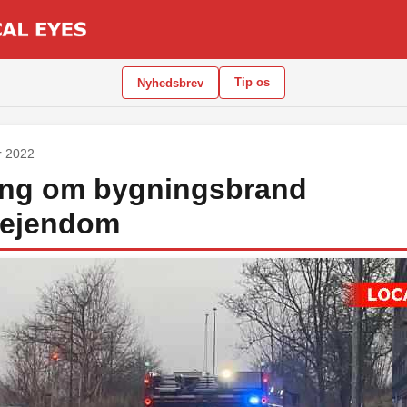
Tip os
Nyhedsbrev
r 2022
ing om bygningsbrand
eejendom