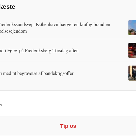
læste
rederikssundsvej i København hærger en kraftig brand en
oelsesejendom
d i Føtex på Frederiksberg Torsdag aften
ti med til begravelse af bandekrigsoffer
s.
Tip os