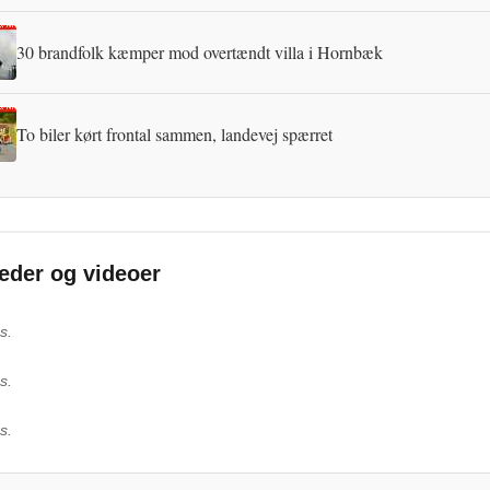
30 brandfolk kæmper mod overtændt villa i Hornbæk
To biler kørt frontal sammen, landevej spærret
leder og videoer
s.
s.
s.