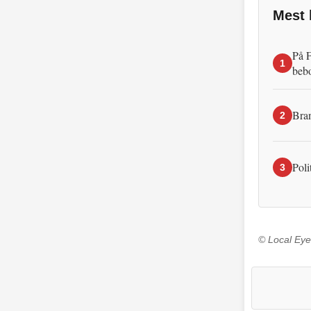
Mest 
På F
1
beb
Bran
2
Poli
3
© Local Eye