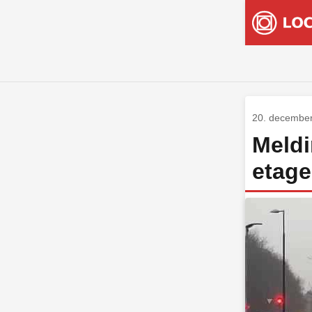
20. decembe
Meld
etag