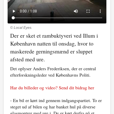
© Local Eyes.
Der er sket et rambuktyveri ved Illum i
København natten til onsdag, hvor to
maskerede gerningsmænd er sluppet
afsted med ure.
Det oplyser Anders Frederiksen, der er central
efterforskningsleder ved Københavns Politi.
Har du billeder og video? Send dit bidrag her
- En bil er kørt ind gennem indgangspartiet. To er
steget ud af bilen og har banket hul på diverse
glasmontrer med ure i. De er kørt derfra på et