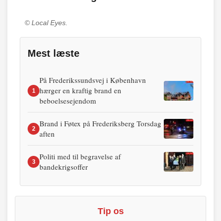
© Local Eyes.
Mest læste
På Frederikssundsvej i København
hærger en kraftig brand en
1
beboelsesejendom
Brand i Føtex på Frederiksberg Torsdag
2
aften
Politi med til begravelse af
3
bandekrigsoffer
Tip os