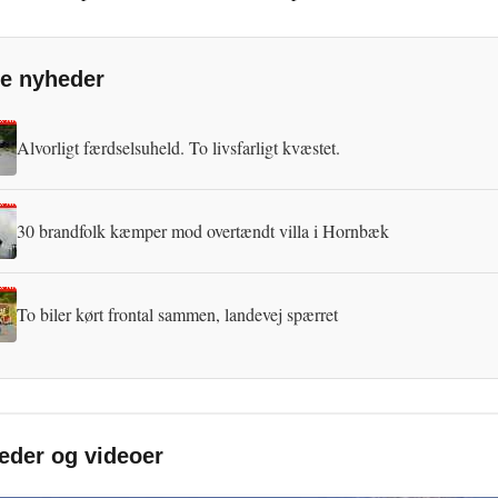
e nyheder
Alvorligt færdselsuheld. To livsfarligt kvæstet.
30 brandfolk kæmper mod overtændt villa i Hornbæk
To biler kørt frontal sammen, landevej spærret
leder og videoer