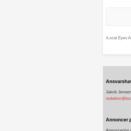
/Local Eyes 
Ansvarsha
Jakob Jense
redaktor@loc
Annoncer p
Annoncering 