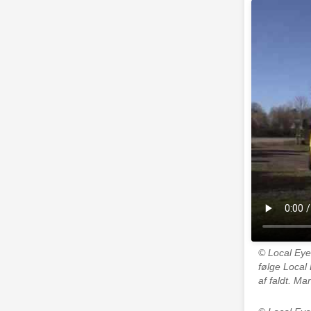
© Local Ey
følge Local
af faldt. M