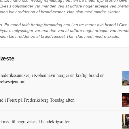
es.
En mand faldt fredag formiddag ned i en tre meter dyb brønd i Give v
 Eyes's oplysninger var manden ved at udføre noget arbejde ved brønd
anden blev reddet op af brandvæsnet. Han slap med mindre skader.
es.
En mand faldt fredag formiddag ned i en tre meter dyb brønd i Give v
 Eyes's oplysninger var manden ved at udføre noget arbejde ved brønd
anden blev reddet op af brandvæsnet. Han slap med mindre skader.
læste
rederikssundsvej i København hærger en kraftig brand en
oelsesejendom
d i Føtex på Frederiksberg Torsdag aften
ti med til begravelse af bandekrigsoffer