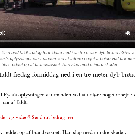
.
En mand faldt fredag formiddag ned i en tre meter dyb brønd i Give ve
yes's oplysninger var manden ved at udføre noget arbejde ved brønden
n blev reddet op af brandvæsnet. Han slap med mindre skader.
aldt fredag formiddag ned i en tre meter dyb brøn
.
al Eyes's oplysninger var manden ved at udføre noget arbejde 
han af faldt.
eder og video? Send dit bidrag her
 reddet op af brandvæsnet. Han slap med mindre skader.