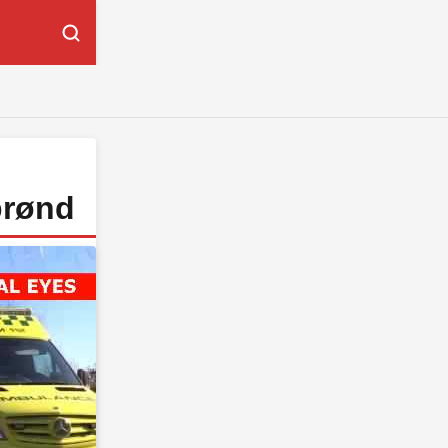
brønd