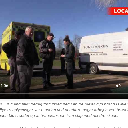
es.
En mand faldt fredag formiddag ned i en tre meter dyb brønd i Give v
 Eyes's oplysninger var manden ved at udføre noget arbejde ved brønd
anden blev reddet op af brandvæsnet. Han slap med mindre skader.