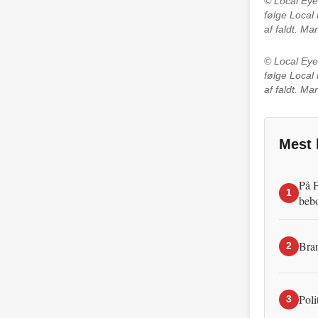
© Local Ey
følge Local
af faldt. M
© Local Ey
følge Local
af faldt. M
Mest 
På F
1
beb
Bran
2
Poli
3