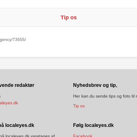
Tip os
Agency/73555/
vende redaktør
Nyhedsbrev og tip,
n
Her kan du sende tips og foto til
aleyes.dk
Tip os
å localeyes.dk
Følg localeyes.dk
på localeyes.dk varetages af
Facebook