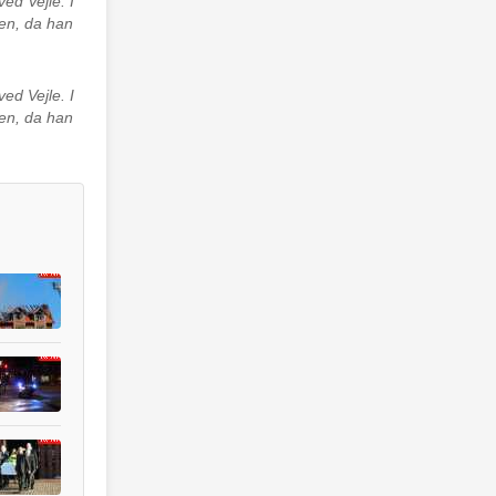
ed Vejle. I
en, da han
ed Vejle. I
en, da han