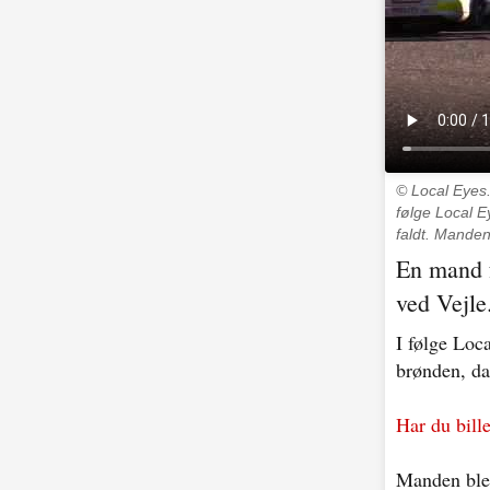
© Local Eyes
følge Local E
faldt. Mande
En mand f
ved Vejle
I følge Loc
brønden, da 
Har du bill
Manden blev