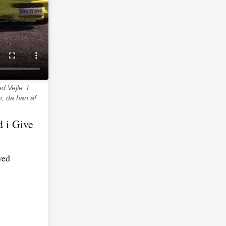
d Vejle. I
, da han af
d i Give
ved