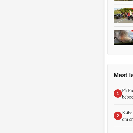
Mest l
På Fr
1
beboe
Københ
2
om en