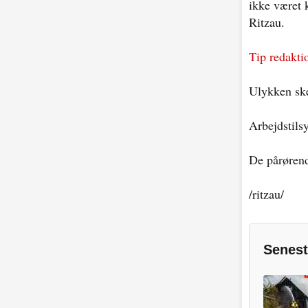
ikke været 
Ritzau.
Tip redaktio
Ulykken ske
Arbejdstilsy
De pårørend
/ritzau/
Senest