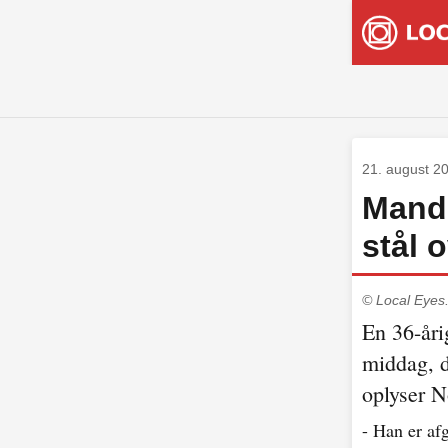
21. august 2
Mand 
stål 
© Local Eyes
En 36-åri
middag, d
oplyser N
- Han er afg