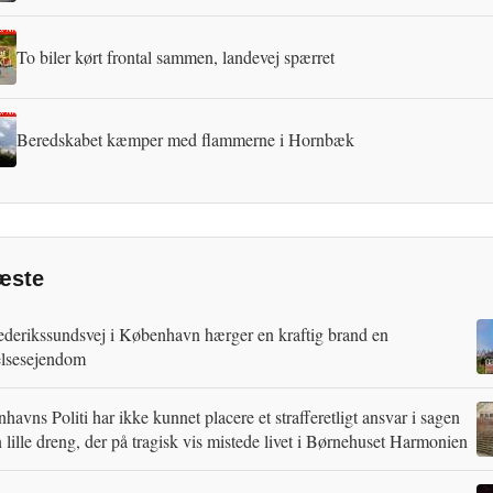
To biler kørt frontal sammen, landevej spærret
Beredskabet kæmper med flammerne i Hornbæk
æste
ederikssundsvej i København hærger en kraftig brand en
lsesejendom
avns Politi har ikke kunnet placere et strafferetligt ansvar i sagen
 lille dreng, der på tragisk vis mistede livet i Børnehuset Harmonien