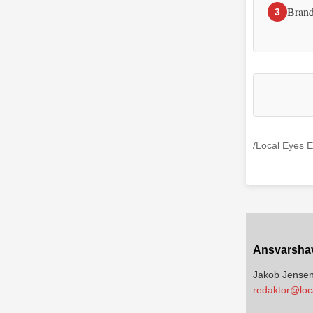
Brand
3
/Local Eyes E
Ansvarsha
Jakob Jense
redaktor@loc