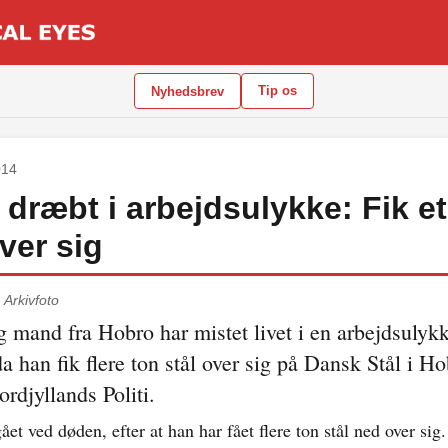
Tip os
Nyhedsbrev
014
dræbt i arbejdsulykke: Fik et
over sig
.
Arkivfoto
g mand fra Hobro har mistet livet i en arbejdsulyk
a han fik flere ton stål over sig på Dansk Stål i Ho
ordjyllands Politi.
ået ved døden, efter at han har fået flere ton stål ned over sig