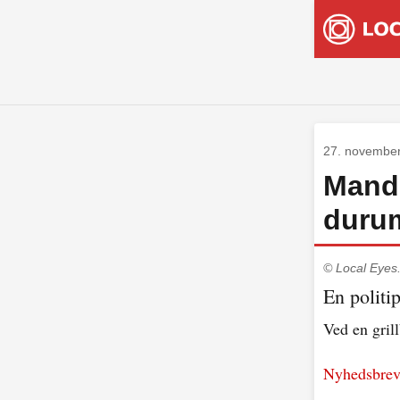
27. novembe
Mand 
durum
© Local Eyes
En politi
Ved en gril
Nyhedsbreve