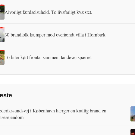
Alvorligt færdselsuheld. To livsfarligt kvæstet.
30 brandfolk kæmper mod overtændt villa i Hornbæk
To biler kørt frontal sammen, landevej spærret
æste
ederikssundsvej i København hærger en kraftig brand en
lsesejendom