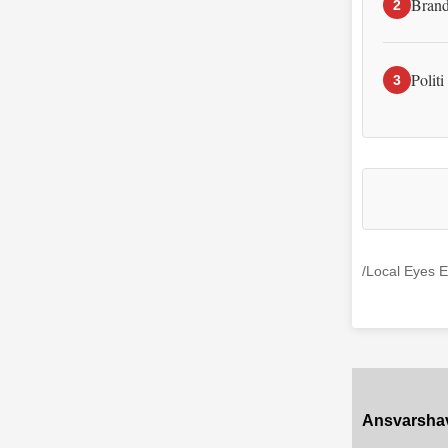
Brand
2
Politi
3
/Local Eyes E
Ansvarsha