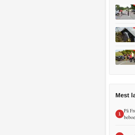
Mest l
På Fr
1
beboe