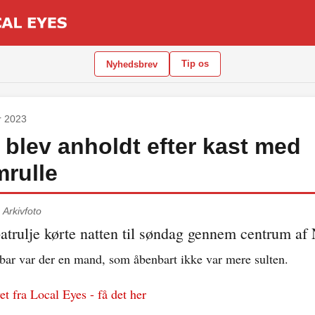
Tip os
Nyhedsbrev
r 2023
blev anholdt efter kast med
rulle
.
Arkivfoto
patrulje kørte natten til søndag gennem centrum af
lbar var der en mand, som åbenbart ikke var mere sulten.
t fra Local Eyes - få det her