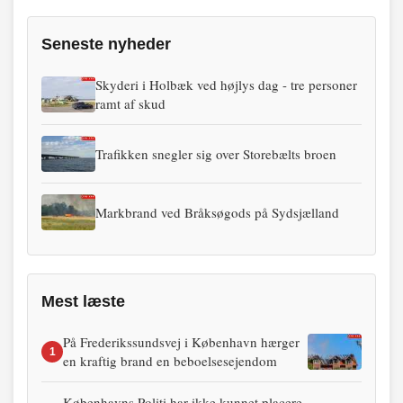
Seneste nyheder
Skyderi i Holbæk ved højlys dag - tre personer
ramt af skud
Trafikken snegler sig over Storebælts broen
Markbrand ved Bråksøgods på Sydsjælland
Mest læste
På Frederikssundsvej i København hærger
1
en kraftig brand en beboelsesejendom
Københavns Politi har ikke kunnet placere