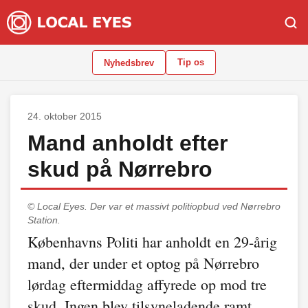
Tip os
Nyhedsbrev
24. oktober 2015
Mand anholdt efter
skud på Nørrebro
© Local Eyes.
Der var et massivt politiopbud ved Nørrebro
Station.
Københavns Politi har anholdt en 29-årig
mand, der under et optog på Nørrebro
lørdag eftermiddag affyrede op mod tre
skud. Ingen blev tilsyneladende ramt.