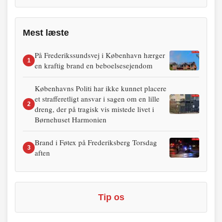
Mest læste
På Frederikssundsvej i København hærger
1
en kraftig brand en beboelsesejendom
Københavns Politi har ikke kunnet placere
et strafferetligt ansvar i sagen om en lille
2
dreng, der på tragisk vis mistede livet i
Børnehuset Harmonien
Brand i Føtex på Frederiksberg Torsdag
3
aften
Tip os