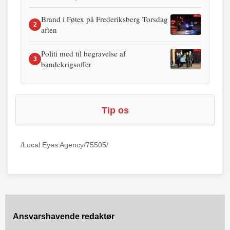
Brand i Føtex på Frederiksberg Torsdag
2
aften
Politi med til begravelse af
3
bandekrigsoffer
Tip os
/Local Eyes Agency/75505/
Ansvarshavende redaktør