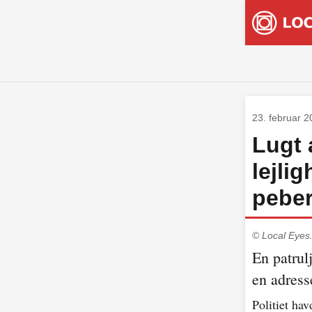
23. februar 
Lugt 
lejli
pebe
© Local Eyes
En patrul
en adress
Politiet hav