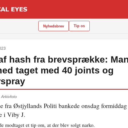
Tip os
Nyhedsbrev
2023
af hash fra brevsprække: Man
ghed taget med 40 joints og
rspray
.
Arkivfoto
je fra Østjyllands Politi bankede onsdag formiddag
e i Viby J.
de modtaget et tip om, at der blev solgt narko.