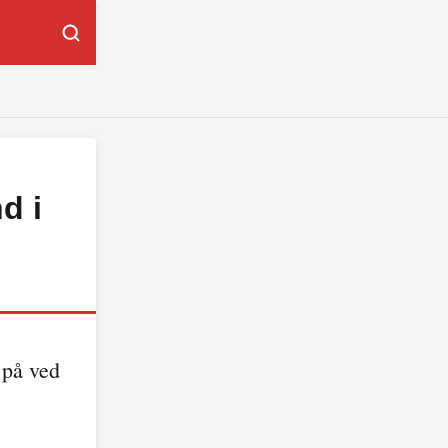
d i
 på ved