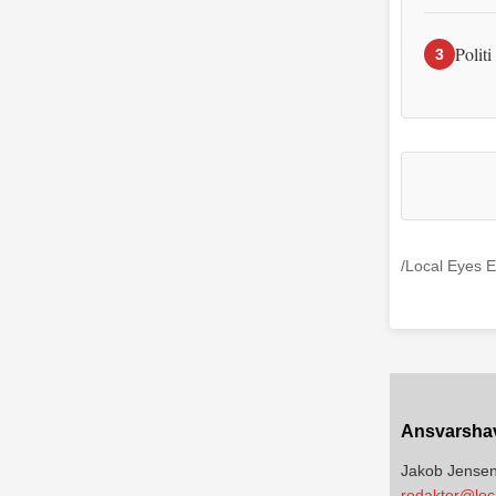
Politi
3
/Local Eyes E
Ansvarsha
Jakob Jense
redaktor@loc