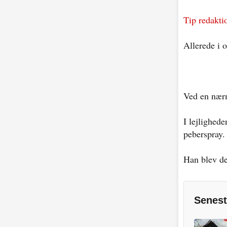
Tip redaktio
Allerede i 
Ved en nærm
I lejlighed
peberspray.
Han blev de
Senest