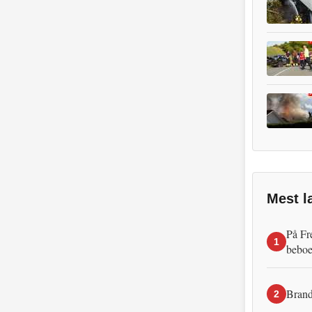
Mest l
På Fr
1
beboe
Brand
2