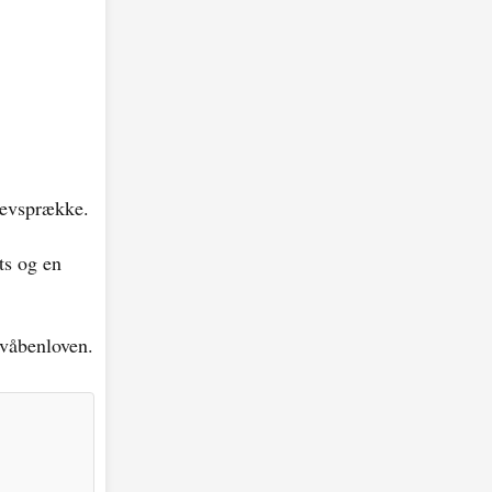
revsprække.
ts og en
 våbenloven.