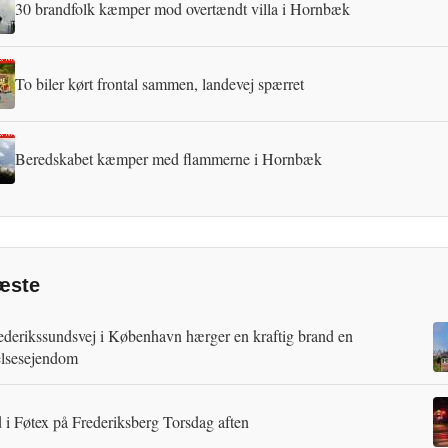
30 brandfolk kæmper mod overtændt villa i Hornbæk
To biler kørt frontal sammen, landevej spærret
Beredskabet kæmper med flammerne i Hornbæk
æste
ederikssundsvej i København hærger en kraftig brand en
lsesejendom
 i Føtex på Frederiksberg Torsdag aften