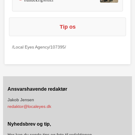
Tip os
/Local Eyes Agency/107395/
Ansvarshavende redaktør
Jakob Jensen
redaktor@localeyes.dk
Nyhedsbrev og tip,
Her kan du sende tips og foto til redaktionen