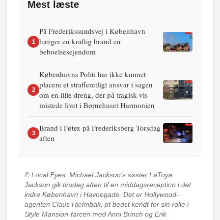
Mest læste
På Frederikssundsvej i København
hærger en kraftig brand en
1
beboelsesejendom
Københavns Politi har ikke kunnet
placere et strafferetligt ansvar i sagen
2
om en lille dreng, der på tragisk vis
mistede livet i Børnehuset Harmonien
Brand i Føtex på Frederiksberg Torsdag
3
aften
© Local Eyes.
Michael Jackson's søster LaToya
Jackson gik tirsdag aften til en middagsreception i det
indre København i Havnegade. Det er Hollywood-
agenten Claus Hjelmbak, pt bedst kendt for sin rolle i
Style Mansion-farcen med Anni Brinch og Erik