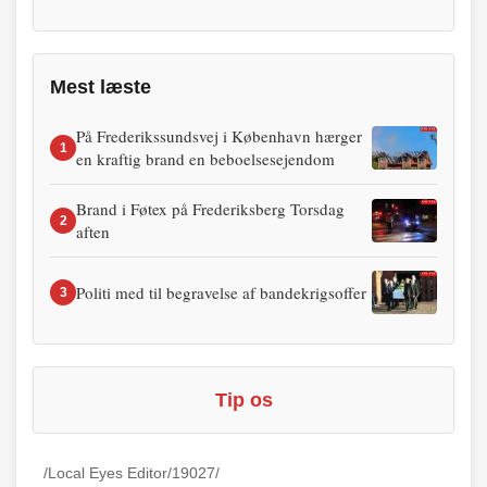
Mest læste
På Frederikssundsvej i København hærger
1
en kraftig brand en beboelsesejendom
Brand i Føtex på Frederiksberg Torsdag
2
aften
Politi med til begravelse af bandekrigsoffer
3
Tip os
/Local Eyes Editor/19027/