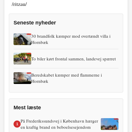
/ritzau/
Seneste nyheder
30 brandfolk kæmper mod overtændt villa i
Hornbæk
To biler kørt frontal sammen, landevej spærret
Beredskabet kæmper med flammerne i
Hornbæk
Mest læste
På Frederikssundsvej i København hærger
1
en kraftig brand en beboelsesejendom