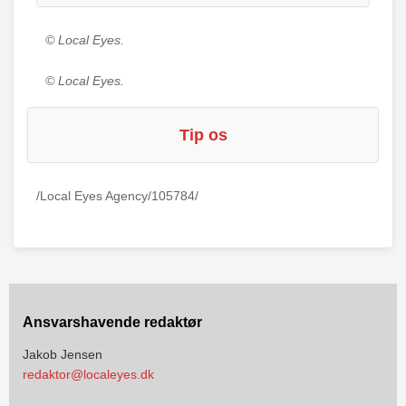
© Local Eyes.
© Local Eyes.
Tip os
/Local Eyes Agency/105784/
Ansvarshavende redaktør
Jakob Jensen
redaktor@localeyes.dk