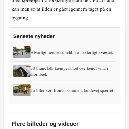
med køretøjer fra forskellige stationer. På afstand
kan man se at ilden er gået igennem taget på en
bygning.
Seneste nyheder
Alvorligt færdselsuheld. To livsfarligt kvæstet.
30 brandfolk kæmper mod overtændt villa i
Hornbæk
To biler kørt frontal sammen, landevej spærret
Flere billeder og videoer