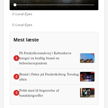
© Local Eyes.
© Local Eyes.
Mest læste
På Frederikssundsvej i København
hærger en kraftig brand en
1
beboelsesejendom
Brand i Føtex på Frederiksberg Torsdag
2
aften
Politi med til begravelse af
3
bandekrigsoffer