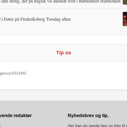
 lille dreng, der på tragisk vis mistede livet i Børnehuset Harmonien
 i Føtex på Frederiksberg Torsdag aften
Tip os
Agency/101445/
vende redaktør
Nyhedsbrev og tip,
n
Her kan du sende tips og foto til