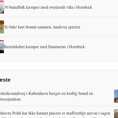
30 brandfolk kæmper mod overtændt villa i Hornbæk
To biler kørt frontal sammen, landevej spærret
Beredskabet kæmper med flammerne i Hornbæk
æste
ederikssundsvej i København hærger en kraftig brand en
lsesejendom
avns Politi har ikke kunnet placere et strafferetligt ansvar i sagen