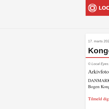
17. marts 20
Konge
© Local Eyes
Arkivfoto
DANMARK
Bogen Konge
Tilmeld dig