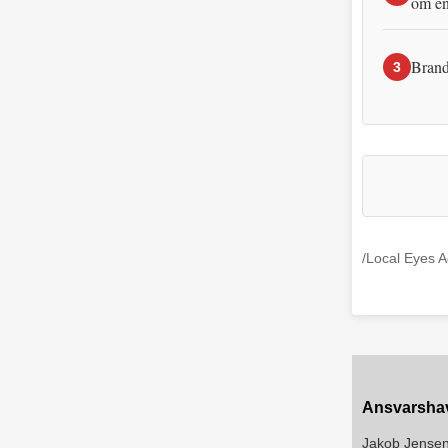
om en
Brand
3
/Local Eyes 
Ansvarsha
Jakob Jense