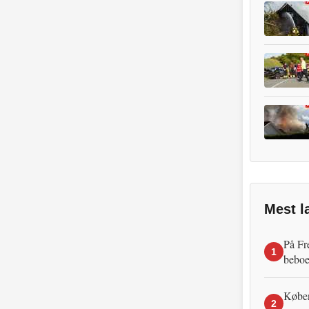
Mest l
På Fr
1
beboe
Københ
2