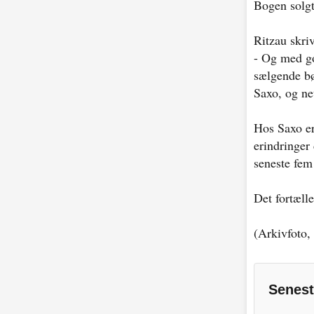
Bogen solgt
Ritzau skri
- Og med go
sælgende bø
Saxo, og ne
Hos Saxo er
erindringer
seneste fem 
Det fortælle
(Arkivfoto,
Senest