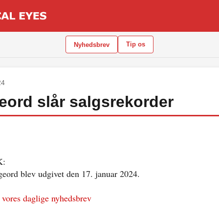
Tip os
Nyhedsbrev
24
ord slår salgsrekorder
.
:
ord blev udgivet den 17. januar 2024.
 vores daglige nyhedsbrev