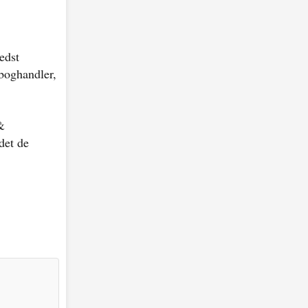
edst
eboghandler,
&
det de