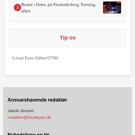
Brand i Føtex på Frederiksberg Torsdag
3
aften
Tip os
/Local Eyes Editor/3796/
Ansvarshavende redaktør
Jakob Jensen
redaktor@localeyes.dk
Nyhedsbrev og tip,