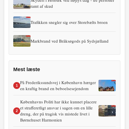
Skyderi i Holbæk ved højlys dag - tre personer
ramt af skud
Trafikken snegler sig over Storebælts broen
Markbrand ved Bråksøgods på Sydsjælland
Mest læste
På Frederikssundsvej i København hærger
1
en kraftig brand en beboelsesejendom
Københavns Politi har ikke kunnet placere
et strafferetligt ansvar i sagen om en lille
2
dreng, der på tragisk vis mistede livet i
Børnehuset Harmonien