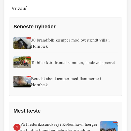
/ritzau/
Seneste nyheder
30 brandfolk kæmper mod overtændt villa i
Hornbæk
To biler kørt frontal sammen, landevej spærret
Beredskabet kæmper med flammerne i
Hornbæk
Mest læste
På Frederikssundsvej i København hærger
1
en kraftig brand en beboelsesejendom