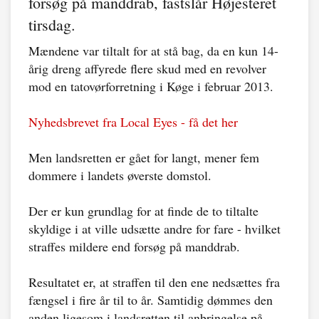
forsøg på manddrab, fastslår Højesteret
tirsdag.
Mændene var tiltalt for at stå bag, da en kun 14-
årig dreng affyrede flere skud med en revolver
mod en tatovørforretning i Køge i februar 2013.
Nyhedsbrevet fra Local Eyes - få det her
Men landsretten er gået for langt, mener fem
dommere i landets øverste domstol.
Der er kun grundlag for at finde de to tiltalte
skyldige i at ville udsætte andre for fare - hvilket
straffes mildere end forsøg på manddrab.
Resultatet er, at straffen til den ene nedsættes fra
fængsel i fire år til to år. Samtidig dømmes den
anden ligesom i landsretten til anbringelse på